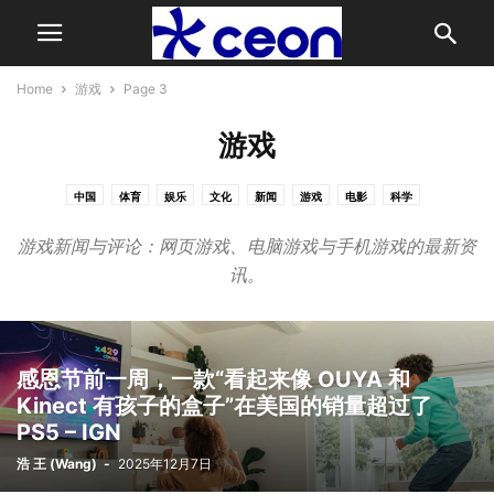
Home
游戏
Page 3
游戏
中国
体育
娱乐
文化
新闻
游戏
电影
科学
游戏新闻与评论：网页游戏、电脑游戏与手机游戏的最新资
讯。
感恩节前一周，一款“看起来像 OUYA 和
Kinect 有孩子的盒子”在美国的销量超过了
PS5 – IGN
浩 王 (Wang)
-
2025年12月7日