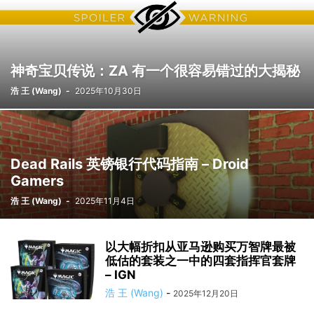
神奇宝贝传说：ZA 有一个很容易错过的大揭秘
浩 王 (Wang)
-
2025年10月30日
Dead Rails 英镑银行代码指南 – Droid
Gamers
浩 王 (Wang)
-
2025年11月4日
以大幅折扣从亚马逊购买万智牌最被
低估的套装之一中的四套指挥官套牌
– IGN
浩 王 (Wang)
-
2025年12月20日