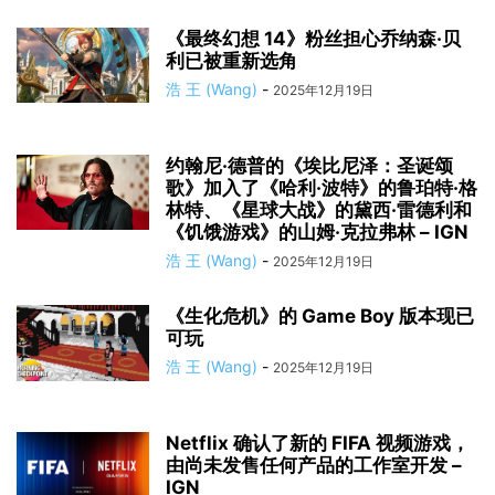
《最终幻想 14》粉丝担心乔纳森·贝
利已被重新选角
浩 王 (Wang)
-
2025年12月19日
约翰尼·德普的《埃比尼泽：圣诞颂
歌》加入了《哈利·波特》的鲁珀特·格
林特、《星球大战》的黛西·雷德利和
《饥饿游戏》的山姆·克拉弗林 – IGN
浩 王 (Wang)
-
2025年12月19日
《生化危机》的 Game Boy 版本现已
可玩
浩 王 (Wang)
-
2025年12月19日
Netflix 确认了新的 FIFA 视频游戏，
由尚未发售任何产品的工作室开发 –
IGN