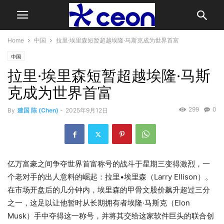
Home
中国
拉里·埃里森短暂超越埃隆·马斯克成为世界首富
中国
拉里·埃里森短暂超越埃隆·马斯
克成为世界首富
299
0
By
建国 陈 (Chen)
-
2025年9月12日
亿万富豪之间争夺世界首富称号的战斗于星期三变得激烈，一
个老对手的出人意料的崛起：
拉里•埃里森（Larry Ellison）
。
在市场开盘后的几分钟内，埃里森的甲骨文股价飙升超过三分
之一，这足以让他暂时从长期拥有者
埃隆·马斯克（Elon
Musk）
手中夺得这一称号，并将其交给这家软件巨头的联合创