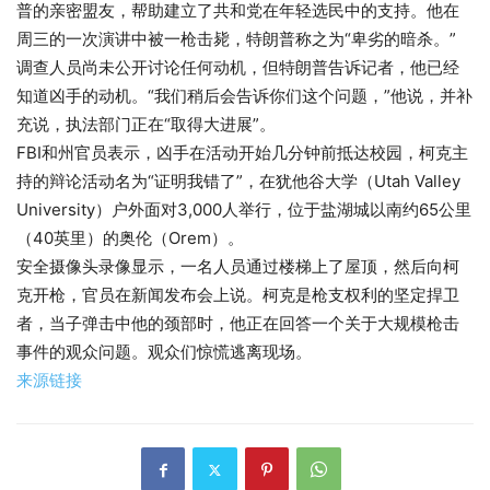
普的亲密盟友，帮助建立了共和党在年轻选民中的支持。他在
周三的一次演讲中被一枪击毙，特朗普称之为“卑劣的暗杀。”
调查人员尚未公开讨论任何动机，但特朗普告诉记者，他已经
知道凶手的动机。“我们稍后会告诉你们这个问题，”他说，并补
充说，执法部门正在“取得大进展”。
FBI和州官员表示，凶手在活动开始几分钟前抵达校园，柯克主
持的辩论活动名为“证明我错了”，在犹他谷大学（Utah Valley
University）户外面对3,000人举行，位于盐湖城以南约65公里
（40英里）的奥伦（Orem）。
安全摄像头录像显示，一名人员通过楼梯上了屋顶，然后向柯
克开枪，官员在新闻发布会上说。柯克是枪支权利的坚定捍卫
者，当子弹击中他的颈部时，他正在回答一个关于大规模枪击
事件的观众问题。观众们惊慌逃离现场。
来源链接