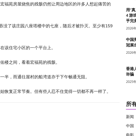
但宏福苑房屋烧焦的残骸仍然让周边地区的许多人想起痛苦的
用“
4 游
乎完美
，吞没了该庄园八座塔楼中的七座，随后才被扑灭。至少有159
2026
中国
冠展
集在该住宅小区的一个平台上。
2026
广佑楼之间，看着宏福苑的残骸。
香港
诈骗
少一半，而通往屋村的船湾道亦于下午畅通无阻。
2025
开始恢复正常节奏。但有些人忍不住觉得一切都不再一样了。
所
新闻
中国
电影