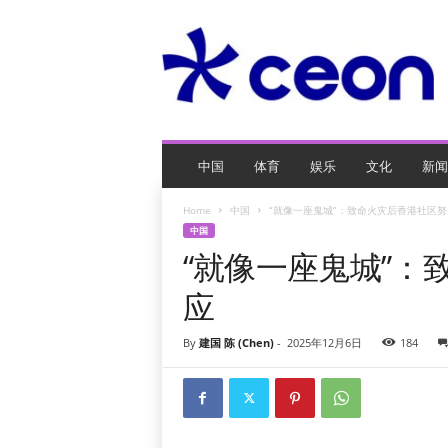
C
E
O
玩
网
页
游
戏
中国
体育
娱乐
文化
新闻
Home
中国
“就像一座鬼城”：致命火灾后香港社区
中国
“就像一座鬼城”：
应
By
建国 陈 (Chen)
-
2025年12月6日
184