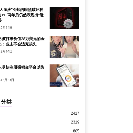
真人血液”冷却的暗黑破坏神
戏 PC 两年后仍然表现出“近
”
年2月14日
男孩打破价值28万美元的金
出；业主不会追究损失
年2月14日
人尽快注册强积金平台以防
年12月23日
有分类
2417
2319
805