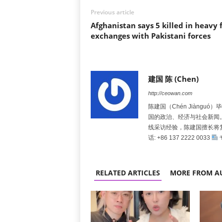
Previous article
Afghanistan says 5 killed in heavy f
exchanges with Pakistani forces
建国 陈 (Chen)
http://ceowan.com
陈建国（Chén Jiàng
国的政治、经济与社会新闻
线采访经验，陈建国擅长将
话: +86 137 2222 0033
RELATED ARTICLES
MORE FROM A