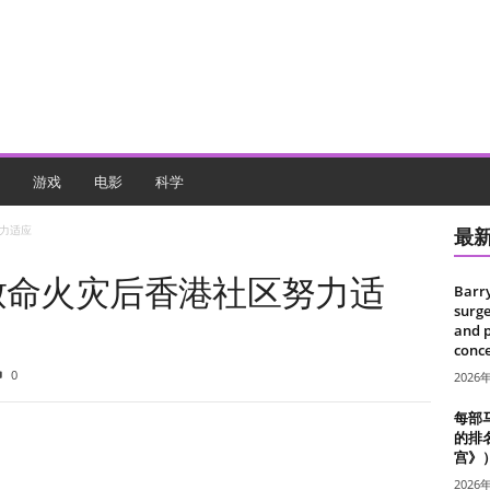
游戏
电影
科学
努力适应
最
致命火灾后香港社区努力适
Barr
surge
and 
conce
0
2026
每部
的排
宫》
2026