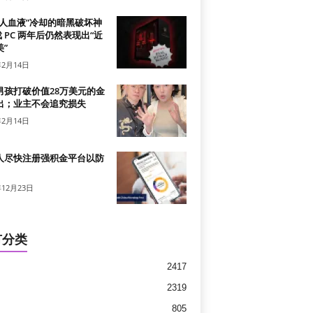
真人血液”冷却的暗黑破坏神
戏 PC 两年后仍然表现出“近
”
年2月14日
男孩打破价值28万美元的金
出；业主不会追究损失
年2月14日
人尽快注册强积金平台以防
年12月23日
有分类
2417
2319
805