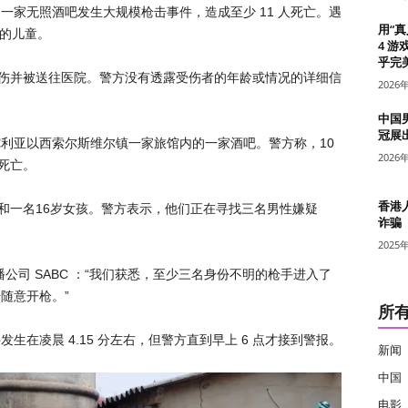
一家无照酒吧发生大规模枪击事件，造成至少 11 人死亡。遇
用“
岁的儿童。
4 游
乎完美
人受伤并被送往医院。警方没有透露受伤者的年龄或情况的详细信
2026
中国
冠展
利亚以西索尔斯维尔镇一家旅馆内的一家酒吧。警方称，10
2026
院死亡。
香港
孩和一名16岁女孩。警方表示，他们正在寻找三名男性嫌疑
诈骗
2025
公司 SABC ：“我们获悉，至少三名身份不明的枪手进入了
随意开枪。”
所
在凌晨 4.15 分左右，但警方直到早上 6 点才接到警报。
新闻
中国
电影