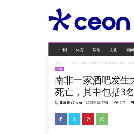
C
E
O
玩
网
页
游
戏
中国
体育
娱乐
文化
新闻
Home
中国
南非一家酒吧发生大规模枪击事件，造成
中国
南非一家酒吧发生
死亡，其中包括3
By
建国 陈 (Chen)
-
2025年12月7日
247