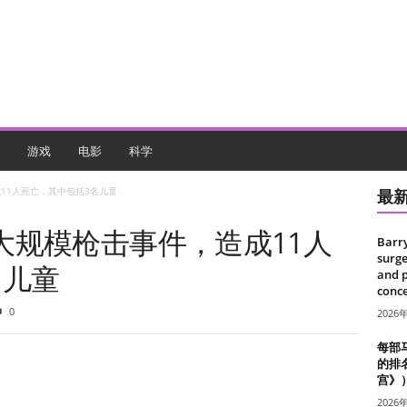
游戏
电影
科学
11人死亡，其中包括3名儿童
最
大规模枪击事件，造成11人
Barr
surge
名儿童
and 
conce
0
2026
每部
的排
宫》
2026