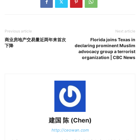
Previous article
Next article
商业房地产交易量近两年来首次
Florida joins Texas in
下降
declaring prominent Muslim
advocacy group a terrorist
organization | CBC News
建国 陈 (Chen)
http://ceowan.com