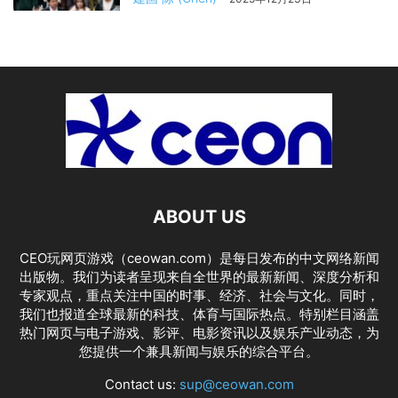
ABOUT US
CEO玩网页游戏（ceowan.com）是每日发布的中文网络新闻
出版物。我们为读者呈现来自全世界的最新新闻、深度分析和
专家观点，重点关注中国的时事、经济、社会与文化。同时，
我们也报道全球最新的科技、体育与国际热点。特别栏目涵盖
热门网页与电子游戏、影评、电影资讯以及娱乐产业动态，为
您提供一个兼具新闻与娱乐的综合平台。
Contact us:
sup@ceowan.com