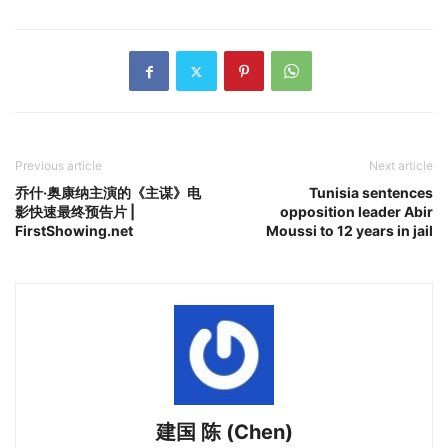
Previous article
Next article
乔什·奥康纳主演的《主谋》电
Tunisia sentences
影快速最终预告片 |
opposition leader Abir
FirstShowing.net
Moussi to 12 years in jail
建国 陈 (Chen)