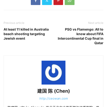
Previous article
Next article
At least 11 killed in Australia
PSG vs Flamengo: All to
beach shooting targeting
know about FIFA
Jewish event
Intercontinental Cup final in
Qatar
建国 陈 (Chen)
http://ceowan.com