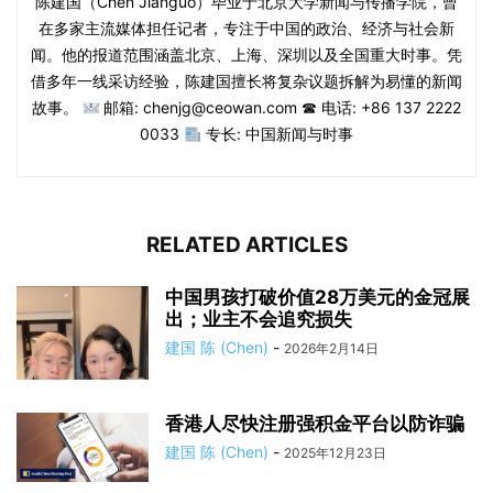
陈建国（Chén Jiànguó）毕业于北京大学新闻与传播学院，曾
在多家主流媒体担任记者，专注于中国的政治、经济与社会新
闻。他的报道范围涵盖北京、上海、深圳以及全国重大时事。凭
借多年一线采访经验，陈建国擅长将复杂议题拆解为易懂的新闻
故事。
邮箱: chenjg@ceowan.com ☎ 电话: +86 137 2222
0033
专长: 中国新闻与时事
RELATED ARTICLES
中国男孩打破价值28万美元的金冠展
出；业主不会追究损失
建国 陈 (Chen)
-
2026年2月14日
香港人尽快注册强积金平台以防诈骗
建国 陈 (Chen)
-
2025年12月23日