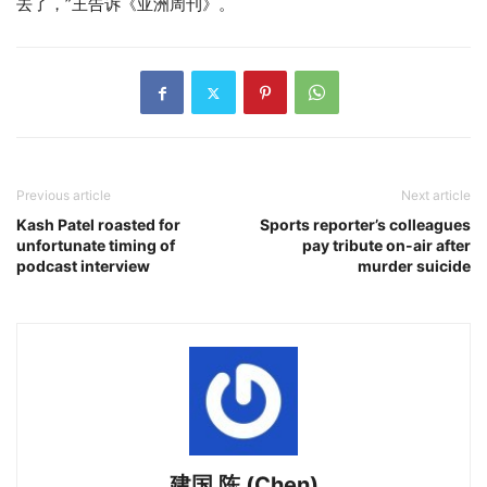
去了，”王告诉《亚洲周刊》。
Previous article
Next article
Kash Patel roasted for
Sports reporter’s colleagues
unfortunate timing of
pay tribute on-air after
podcast interview
murder suicide
建国 陈 (Chen)