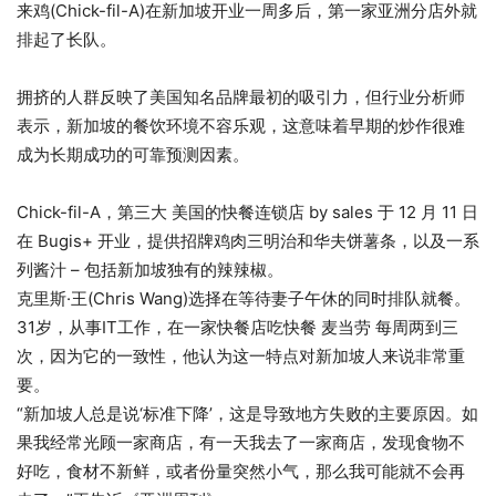
来鸡(Chick-fil-A)在新加坡开业一周多后，第一家亚洲分店外就
排起了长队。
拥挤的人群反映了美国知名品牌最初的吸引力，但行业分析师
表示，新加坡的餐饮环境不容乐观，这意味着早期的炒作很难
成为长期成功的可靠预测因素。
Chick-fil-A，第三大
美国的快餐连锁店
by sales 于 12 月 11 日
在 Bugis+ 开业，提供招牌鸡肉三明治和华夫饼薯条，以及一系
列酱汁 – 包括新加坡独有的辣辣椒。
克里斯·王(Chris Wang)选择在等待妻子午休的同时排队就餐。
31岁，从事IT工作，在一家快餐店吃快餐
麦当劳
每周两到三
次，因为它的一致性，他认为这一特点对新加坡人来说非常重
要。
“新加坡人总是说‘标准下降’，这是导致地方失败的主要原因。如
果我经常光顾一家商店，有一天我去了一家商店，发现食物不
好吃，食材不新鲜，或者份量突然小气，那么我可能就不会再