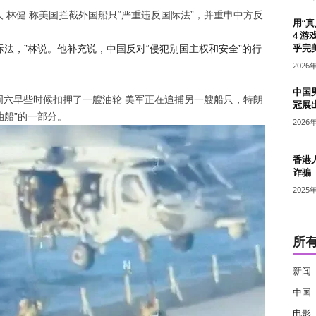
人
林健
称美国拦截外国船只“严重违反国际法”，并重申中方反
用“
4 游
乎完美
法，”林说。他补充说，中国反对“侵犯别国主权和安全”的行
2026
中国
周六早些时候扣押了一艘油轮
美军正在追捕另一艘船只，特朗
冠展
油船”的一部分。
2026
香港
诈骗
2025
所
新闻
中国
电影