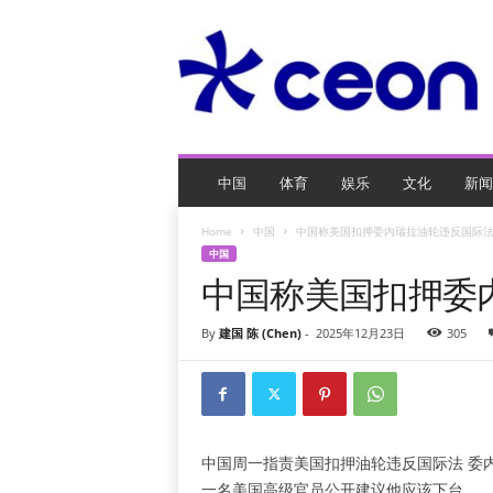
C
E
O
玩
网
页
游
戏
中国
体育
娱乐
文化
新闻
Home
中国
中国称美国扣押委内瑞拉油轮违反国际
中国
中国称美国扣押委
By
建国 陈 (Chen)
-
2025年12月23日
305
中国周一指责美国扣押油轮违反国际法
委
一名美国高级官员公开建议他应该下台。