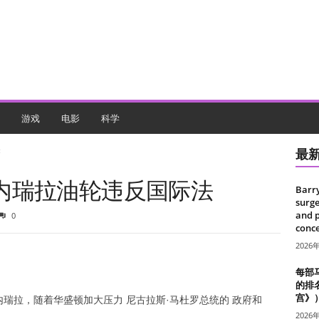
游戏
电影
科学
法
最
内瑞拉油轮违反国际法
Barr
surge
and 
0
conce
2026
每部
的排
宫》
内瑞拉
，随着华盛顿加大压力
尼古拉斯·马杜罗总统的
政府和
2026