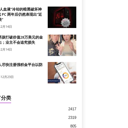
真人血液”冷却的暗黑破坏神
戏 PC 两年后仍然表现出“近
”
年2月14日
男孩打破价值28万美元的金
出；业主不会追究损失
年2月14日
人尽快注册强积金平台以防
年12月23日
有分类
2417
2319
805