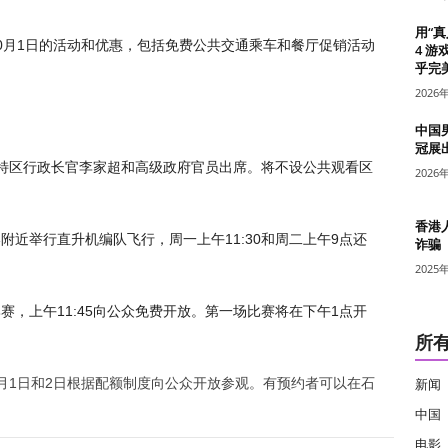
用“
0月1日的活动和优惠，包括免费公共交通乘车和餐厅促销活动
4 游
乎完美
2026
中国
冠展
特区行政长官李家超和高级政府官员出席。将不设公共观看区
2026
香港
近举行直升机编队飞行，周一上午11:30和周二上午9点还
诈骗
2025
，上午11:45向公众免费开放。第一场比赛将在下午1点开
所
0月1日和2日根据配额制度向公众开放参观。有
预约
者可以在石
新闻
中国
电影