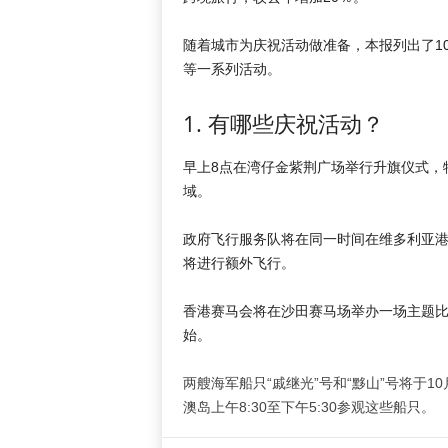
随着城市为庆祝活动做准备，本报列出了1
等一系列活动。
1. 有哪些庆祝活动？
早上8点在湾仔金紫荆广场举行升旗仪式，
域。
政府飞行服务队将在同一时间在维多利亚港附
将进行额外飞行。
香港赛马会将在沙田赛马场举办一场主题比赛
始。
两艘海军船只“戚继光”号和“黟山”号将于1
澳岛上午8:30至下午5:30参观这些船只。