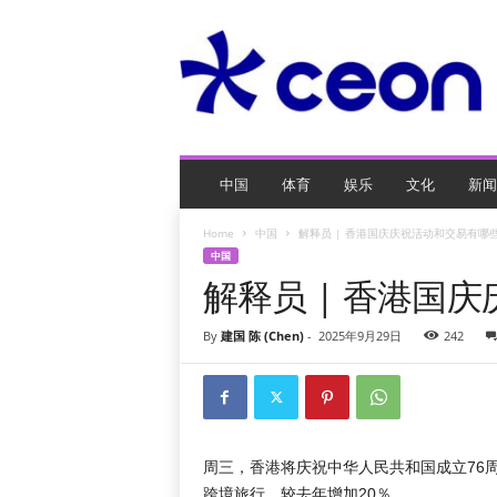
C
E
O
玩
网
页
游
戏
中国
体育
娱乐
文化
新闻
Home
中国
解释员 | 香港国庆庆祝活动和交易有哪
中国
解释员 | 香港国
By
建国 陈 (Chen)
-
2025年9月29日
242
周三，香港将庆祝中华人民共和国成立76
跨境旅行，较去年增加20％。