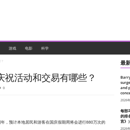
游戏
电影
科学
些？
最
庆庆祝活动和交易有哪些？
Barr
surge
and 
0
conce
2026
每部
的排
宫》
周年，预计本地居民和游客在国庆假期周将会进行880万次的
2026