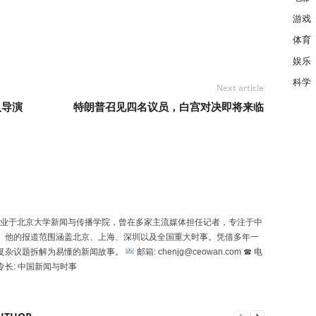
游戏
体育
娱乐
科学
Next article
入导演
特朗普召见四名议员，白宫对决即将来临
uó）毕业于北京大学新闻与传播学院，曾在多家主流媒体担任记者，专注于中
。他的报道范围涵盖北京、上海、深圳以及全国重大时事。凭借多年一
复杂议题拆解为易懂的新闻故事。
邮箱: chenjg@ceowan.com ☎ 电
专长: 中国新闻与时事