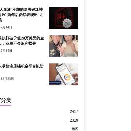
真人血液”冷却的暗黑破坏神
戏 PC 两年后仍然表现出“近
”
年2月14日
男孩打破价值28万美元的金
出；业主不会追究损失
年2月14日
人尽快注册强积金平台以防
年12月23日
有分类
2417
2319
805