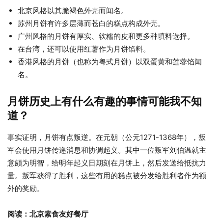
北京风格以其脆褐色外壳而闻名。
苏州月饼有许多层薄而苍白的糕点构成外壳。
广州风格的月饼有厚实、软糯的皮和更多种填料选择。
在台湾，还可以使用红薯作为月饼馅料。
香港风格的月饼（也称为粤式月饼）以双蛋黄和莲蓉馅闻
名。
月饼历史上有什么有趣的事情可能我不知
道？
事实证明，月饼有点叛逆。在元朝（公元1271-1368年），叛
军会使用月饼传递消息和协调起义。其中一位叛军刘伯温就主
意颇为明智，给明年起义日期刻在月饼上，然后发送给抵抗力
量。叛军获得了胜利，这些有用的糕点被分发给胜利者作为额
外的奖励。
阅读：北京素食友好餐厅