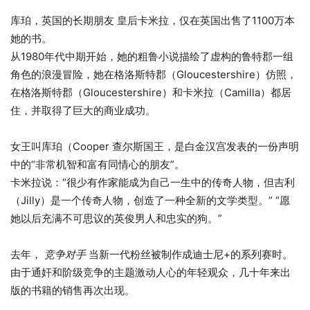
库珀，英国的长期朋友
皇后卡米拉
，仅在英国出售了1100万本
她的书。
从1980年代中期开始，她的粗鲁小说描绘了虚构的鲁特郡一组
角色的浪漫冒险，她在格洛斯特郡（Gloucestershire）仿照，
在格洛斯特郡（Gloucestershire）和卡米拉（Camilla）都居
住，并取得了巨大的商业成功。
女王叫库珀（Cooper
查尔斯国王
，是白金汉宫发表的一份声明
中的“非常机智和富有同情心的朋友”。
卡米拉说：“很少有作家能成为自己一生中的传奇人物，但吉利
（Jilly）是一个传奇人物，创造了一种全新的文学类型。” “愿
她以后充满不可思议的英俊男人和忠实的狗。”
去年，
竞争对手
当新一代粉丝被制作成迪士尼+的系列赛时。
由于通奸和阶级竞争的主题激动人心的年轻观众，几十年来出
版的书籍的销售再次出现。