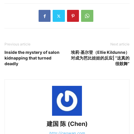
Previous article
Next article
Inside the mystery of salon
埃莉·基尔登（Ellie Kildunne）
kidnapping that turned
对成为芭比娃娃的反应| “这真的
deadly
很鼓舞”
建国 陈 (Chen)
http://ceowan.com