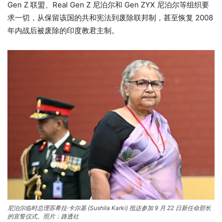
Gen Z 联盟、Real Gen Z 尼泊尔和 Gen ZYX 尼泊尔等组织要
求一切，从保留该国的共和宪法到废除联邦制，甚至恢复 2008
年内战后被废除的印度教君主制。
尼泊尔临时总理苏希拉·卡尔基 (Sushila Karki) 抵达参加 9 月 22 日新任命部长
的宣誓仪式。照片：路透社