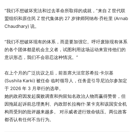
“我们不想破坏宪法和过去革命所取得的成就，”来自 Z 世代联
盟组织和原住民 Z 世代集体的 27 岁律师阿纳布·乔杜里 (Arnab
Chaudhary) 说。
“我们不想破坏现有的体系，而是要加强它。呼吁废除现有体系
的各个团体都是机会主义者，试图利用这场运动来宣传他们的
意识形态，我们不会容忍这种情况。”
在上个月的广泛抗议之后，前首席大法官苏希拉·卡尔基
(Sushila Karki) 被任命
临时领导人
，任务是引导尼泊尔参加定
于 2026 年 3 月举行的选举。
她的政府因发起腐败调查和拘留知名政治人物而赢得赞誉，但
因拖延起诉前总理奥利、内政部长拉梅什·莱卡克和该国安全机
构而受到的批评越来越多。
对示威者进行致命镇压
。两位政客
都否认有任何不当行为。