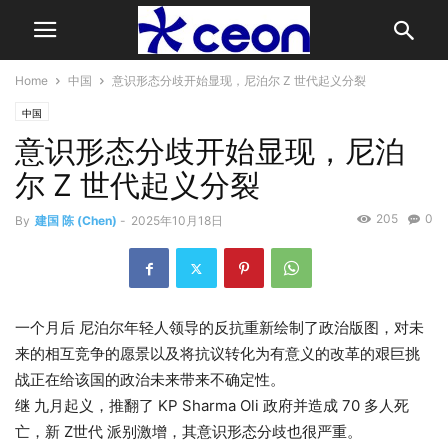
Home
中国
意识形态分歧开始显现，尼泊尔 Z 世代起义分裂
中国
意识形态分歧开始显现，尼泊
尔 Z 世代起义分裂
205
0
By
建国 陈 (Chen)
-
2025年10月18日
一个月后
尼泊尔
年轻人领导的反抗重新绘制了政治版图，对未
来的相互竞争的愿景以及将抗议转化为有意义的改革的艰巨挑
战正在给该国的政治未来带来不确定性。
继
九月起义
，推翻了 KP Sharma Oli 政府并造成 70 多人死
亡，新
Z世代
派别激增，其意识形态分歧也很严重。