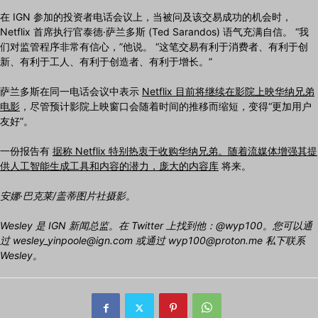
在 IGN 参加的投资者电话会议上，当被问及该交易成功的机会时，
Netflix 首席执行官泰德·萨兰多斯 (Ted Sarandos) 语气充满自信。 “我
们对监管程序非常有信心，”他说。 “这笔交易有利于消费者、有利于创
新、有利于工人、有利于创造者、有利于增长。”
萨兰多斯在同一电话会议中表示
Netflix 目前将继续在影院上映华纳兄弟
电影
，尽管预计影院上映窗口会随着时间的推移而缩短，变得“更加用户
友好”。
一份报告有
据称 Netflix 特别热衷于收购华纳兄弟。随着流媒体增强其提
供人工智能生成工具和内容的潜力，庞大的内容库
将来。
安娜·巴克莱/盖蒂图片社摄影。
Wesley 是 IGN 新闻总监。在 Twitter 上找到他：@wyp100。您可以通
过 wesley_yinpoole@ign.com 或通过 wyp100@proton.me 私下联系
Wesley。