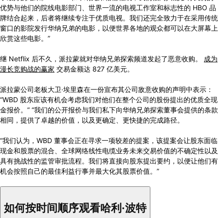
优势与他们的院线电影部门、世界一流的电视工作室和标志性的 HBO 品
牌结合起来，后者将继续专注于优质电视。我们还完全致力于在采用传统
窗口的影院发行华纳兄弟的电影，以便世界各地的观众都可以在大屏幕上
欣赏这些电影。”
继 Netflix 后不久，派拉蒙就对华纳兄弟探索频道发起了恶意收购。
成为
漫长竞购战的赢家
交易金额达 827 亿美元。
派拉蒙公司老板大卫·埃里森在一份宣布其公司敌意收购的声明中表示：
“WBD 股东应该有机会考虑我们对他们在整个公司的股份提出的优质全现
金报价。” “我们的公开报价与我们私下向华纳兄弟探索董事会提供的条款
相同，提供了卓越的价值，以及更确定、更快捷的完成路径。
“我们认为，WBD 董事会正在寻求一项较差的提案，该提案会让股东面临
现金和股票的混合、全球网络线性电缆业务未来交易价值的不确定性以及
具有挑战性的监管审批流程。我们将直接向股东提出要约，以便让他们有
机会按照自己的最佳利益行事并最大化其股票价值。”
如何按时间顺序观看哈利·波特