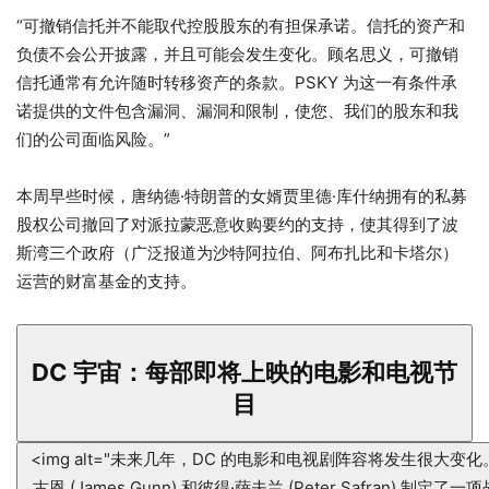
“可撤销信托并不能取代控股股东的有担保承诺。信托的资产和
负债不会公开披露，并且可能会发生变化。顾名思义，可撤销
信托通常有允许随时转移资产的条款。PSKY 为这一有条件承
诺提供的文件包含漏洞、漏洞和限制，使您、我们的股东和我
们的公司面临风险。”
本周早些时候，唐纳德·特朗普的女婿贾里德·库什纳拥有的私募
股权公司撤回了对派拉蒙恶意收购要约的支持，使其得到了波
斯湾三个政府（广泛报道为沙特阿拉伯、阿布扎比和卡塔尔）
运营的财富基金的支持。
DC 宇宙：每部即将上映的电影和电视节
目
<img alt="未来几年，DC 的电影和电视剧阵容将发生很大变化。 
古恩 (James Gunn) 和彼得·萨夫兰 (Peter Safran)