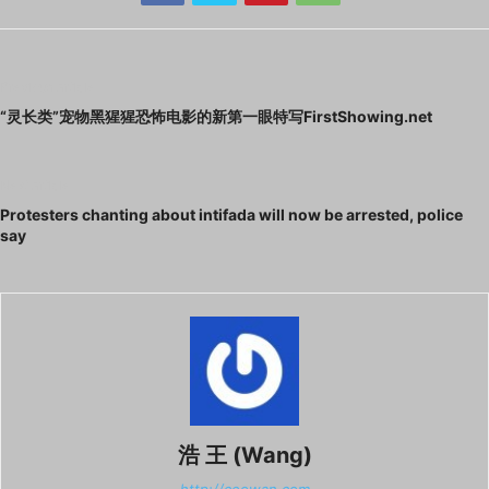
Previous article
“灵长类”宠物黑猩猩恐怖电影的新第一眼特写FirstShowing.net
Next article
Protesters chanting about intifada will now be arrested, police
say
浩 王 (Wang)