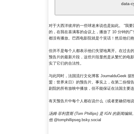
data-c
对于大西洋彼岸的一些球迷来说也是如此。 “我要回我的
的，在我在喜满客的会议上，播放了 10 分钟
都没有播放。巴西电影院就是个笑话！然后他们抱
但并不是每个人都表示他们失望地离开。在过去的 
预告片的最新片段，这些片段显然是从繁忙的电
实了它们的合法性。
与此同时，法国流行文化博客 JournalduGe
盟：世界末日》的预告片。事实上，在第二份报告中该
剧院的所有放映中播放，但不能保证在法国主要连锁
有关预告片中每个人都在说什么（或者更确切地说
汤姆·菲利普斯 (Tom Phillips) 是 IGN 的新闻编辑。
他
@tomphillipseg.bsky.social