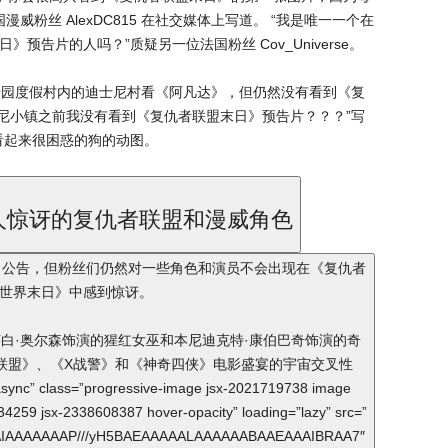
粉丝 AlexDC815 在社交媒体上写道。 “我是唯一一个在
预告片的人吗？”质疑另一位法国粉丝 Cov_Universe。
乐园度假村内的迪士尼村看《阿凡达》，但仍然没有看到《复
士尼小镇之前我没有看到《复仇者联盟末日》预告片？？？”写
一张看起来很困惑的狗的动图。
人惊讶的复仇者联盟和漫威角色
时的选角公告，但粉丝们仍然对一些角色和演员不会出现在《复仇者
世界末日》中感到惊讶。
白·奥尔森饰演的猩红女巫和本尼迪克特·康伯巴奇饰演的奇
联盟》、《X战警》和《神奇四侠》电影盛宴的宇宙交叉性
class=”progressive-image jsx-2021719738 image
834259 jsx-2338608387 hover-opacity” loading=”lazy” src=”
ABAIAAAAAAAP///yH5BAEAAAAALAAAAAABAAEAAAIBRAA7″