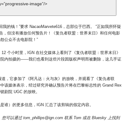
y=”progressive-image”/>
钱！”要求 NacaoMarvete616，总部位于巴西。 “正如我所怀疑
的广告，但没有播放任何预告片！《复仇者联盟：世界末日》和任何电影
怨公众不去电影院！”
12 个小时里，IGN 在社交媒体上看到了《复仇者联盟：世界末日》
影院内拍摄的——我们也看到这些片段因版权声明而被删除，这几乎证
ek 据报道，它参加了《阿凡达：火与灰》的放映，并观看了《复仇者联
媒体表示，经过研究并确认预告片将在巴黎标志性的 Grand Rex
剧院 UGC 的放映。
是谁）的更多信息，IGN 汇总了该剪辑的假定内容。
您可以通过 tom_phillips@ign.com 联系 Tom 或在 Bluesky 上找到