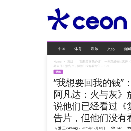
C
E
O
玩
网
页
游
戏
中国
体育
娱乐
文化
新闻
Home
游戏
“我想要回我的钱”：一些漫威粉丝离开
界末日》预告片，但他们没有看到它 – IGN
游戏
“我想要回我的钱”
阿凡达：火与灰》
说他们已经看过《
告片，但他们没有看到
By
浩 王 (Wang)
-
2025年12月18日
242