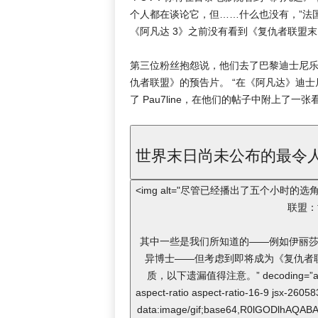
个人都在谈论它，但……什么也没有，”法国漫威
《阿凡达 3》之前没有看到《复仇者联盟末日》
第三位粉丝抱怨说，他们去了巴黎迪士尼
仇者联盟》的预告片。 “在《阿凡达》迪
了 Pau7line，在他们的帖子中附上了
世界末日尚未公布的最令
<img alt="尽管已经播出了五个小
联盟：
其中一些是我们所知道的——例如伊丽莎
异博士——但考虑到即将成为《复仇者
质，以下遗漏值得注意。” decoding=”async” 
aspect-ratio aspect-ratio-16-9 jsx-2605
data:image/gif;base64,R0lGODlhAQ