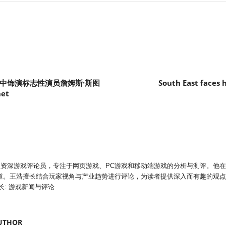
预告片中饰演标志性演员詹姆斯·斯图
South East faces h
net
是一位资深游戏评论员，专注于网页游戏、PC游戏和移动端游戏的分析与测评。他
道。王浩擅长结合玩家视角与产业趋势进行评论，为读者提供深入而有趣的观
长: 游戏新闻与评论
UTHOR