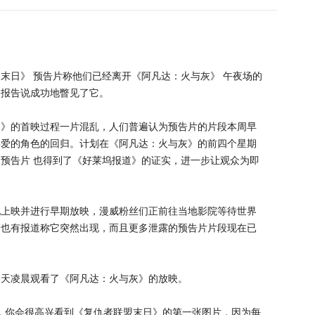
末日》 预告片称他们已经离开《阿凡达：火与灰》 午夜场的
人报告说成功地瞥见了它。
日》的首映过程一片混乱，人们普遍认为预告片的片段本周早
喜爱的角色的回归。计划在《阿凡达：火与灰》的前四个星期
预告片 也得到了《好莱坞报道》的证实，进一步让观众为即
地上映并进行早期放映，漫威粉丝们正前往当地影院等待世界
管也有报道称它突然出现，而且更多泄露的预告片片段现在已
今天凌晨观看了《阿凡达：火与灰》的放映。
》，你会很高兴看到《复仇者联盟末日》的第一张图片，因为每