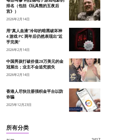
每部马修·利拉德电子游戏电影的
排名（包括《玩具熊的五夜后
宫》）
2026年2月14日
用“真人血液”冷却的暗黑破坏神
4 游戏 PC 两年后仍然表现出“近
乎完美”
2026年2月14日
中国男孩打破价值28万美元的金
冠展出；业主不会追究损失
2026年2月14日
香港人尽快注册强积金平台以防
诈骗
2025年12月23日
所有分类
2417