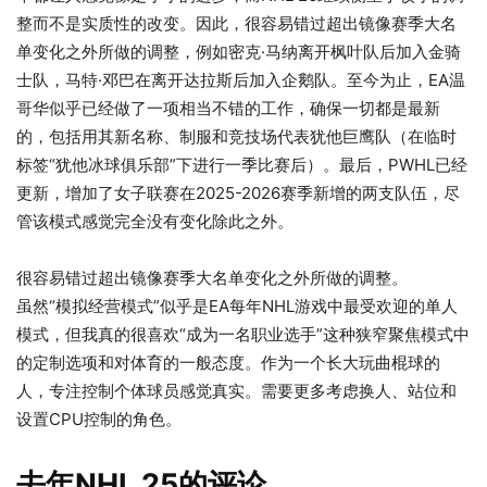
整而不是实质性的改变。因此，很容易错过超出镜像赛季大名
单变化之外所做的调整，例如密克·马纳离开枫叶队后加入金骑
士队，马特·邓巴在离开达拉斯后加入企鹅队。至今为止，EA温
哥华似乎已经做了一项相当不错的工作，确保一切都是最新
的，包括用其新名称、制服和竞技场代表犹他巨鹰队（在临时
标签“犹他冰球俱乐部”下进行一季比赛后）。最后，PWHL已经
更新，增加了女子联赛在2025-2026赛季新增的两支队伍，尽
管该模式感觉完全没有变化除此之外。
很容易错过超出镜像赛季大名单变化之外所做的调整。
虽然“模拟经营模式”似乎是EA每年NHL游戏中最受欢迎的单人
模式，但我真的很喜欢“成为一名职业选手”这种狭窄聚焦模式中
的定制选项和对体育的一般态度。作为一个长大玩曲棍球的
人，专注控制个体球员感觉真实。需要更多考虑换人、站位和
设置CPU控制的角色。
去年NHL 25的评论