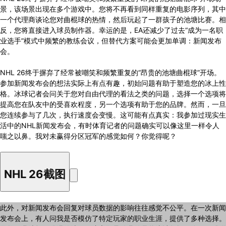
景，该场景出现在多个游戏中。您将不再看到同样重复的电影序列，其中
一个代理商谈论您对曲棍球的热情，然后玩起了一群孩子的池塘比赛。相
反，您将直接进入球员制作器。幸运的是，EA还减少了过去“成为一名职
业选手”模式中频繁的教练会议，但替代方案可能会更加单调：新闻发布
会。
NHL 26终于摒弃了经常被嘲笑和频繁重复的“昂贵的池塘曲棍球”开场。
参加新闻发布会的想法实际上有点有趣，初始问题有助于塑造您的冰上性
格。冰球记者会问关于您对自由代理的看法之类的问题，选择一个选项将
提高您在队友中的受喜欢程度，另一个选项有助于您的品牌。然而，一旦
您连续参与了几次，执行速度会变慢。这可能有点真实：我参加过现实生
活中的NHL新闻发布会，有时体育记者的问题确实可以像这里一样令人
嗤之以鼻。我对未赢得分区冠军的感觉如何？你觉得呢？
NHL 26截图
此外，对新闻发布会回复对球员数据的影响往往感觉不公平。在一次新闻
发布会上，有人问我是否模仿了特定玩家的职业生涯，提供了多种选择。