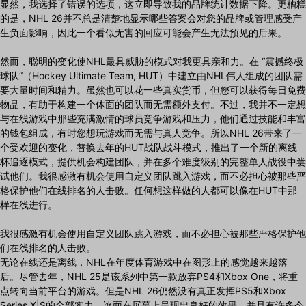
显然，我选择了错误的选项，这立即导致我的品牌统计数据下降。更糟糕
的是，NHL 26并不总是清楚地显示哪些答案会对您的品牌或管理感受产
生负面影响，因此一个看似无害的回应可能会产生无法预见的后果。
然而，聪明的变化使NHL最具威胁的模式对我更具亲和力。在 “震撼终极
球队”（Hockey Ultimate Team, HUT）中建立由NHL伟人组成的团队需
要大量时间和精力。虽然也可以花一些真实货币，但您可以获得每日免费
物品，有助于构建一个体面的团队而无需额外支付。不过，我并不一定想
与在线游戏中那些充满激情的球员竞争游戏和压力，他们通过技能和丰富
的钱包组成，有时您想玩游戏而无需与真人竞争。所以NHL 26带来了一
个受欢迎的变化，替换去年的HUT战队战斗模式，推出了一个新的离线
杯追逐模式，提供机会构建团队，并在多个难度级别的完整单人战役中尝
试他们。我很感激有机会使用自定义团队跳入游戏，而不必担心被那些严
格保护他们在线排名的人击败。任何想这样做的人都可以像在HUT中那
样在线进行。
我很感激有机会使用自定义团队跳入游戏，而不必担心被那些严格保护他
们在线排名的人击败。
无论在线还是离线，NHL在年度体育游戏中在图形上的感觉越来越落
后。尽管去年，NHL 25是该系列中第一款放弃PS4和Xbox One，将重
点转向当前平台的游戏。但是NHL 26仍然没有真正发挥PS5和Xbox
Series X|S的全部实力。冰面在屏幕上呈现出良好的效果，并且有许多令