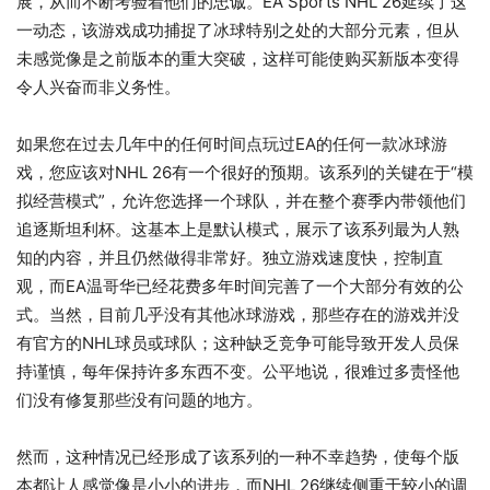
展，从而不断考验着他们的忠诚。EA Sports NHL 26延续了这
一动态，该游戏成功捕捉了冰球特别之处的大部分元素，但从
未感觉像是之前版本的重大突破，这样可能使购买新版本变得
令人兴奋而非义务性。
如果您在过去几年中的任何时间点玩过EA的任何一款冰球游
戏，您应该对NHL 26有一个很好的预期。该系列的关键在于“模
拟经营模式”，允许您选择一个球队，并在整个赛季内带领他们
追逐斯坦利杯。这基本上是默认模式，展示了该系列最为人熟
知的内容，并且仍然做得非常好。独立游戏速度快，控制直
观，而EA温哥华已经花费多年时间完善了一个大部分有效的公
式。当然，目前几乎没有其他冰球游戏，那些存在的游戏并没
有官方的NHL球员或球队；这种缺乏竞争可能导致开发人员保
持谨慎，每年保持许多东西不变。公平地说，很难过多责怪他
们没有修复那些没有问题的地方。
然而，这种情况已经形成了该系列的一种不幸趋势，使每个版
本都让人感觉像是小小的进步，而NHL 26继续侧重于较小的调