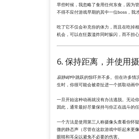
早些时候，我忽略了食用任何东食，因为
不得不应付游戏早期的其中一位boss，我
吃了它不仅会补充你的体力，而且在吃掉
机会，可以在狂轰滥炸同时躲闪，而不担
6. 保持距离，并使
寂静岭f
中跳跃的惊吓并不多。但在许多情
生时，你很可能会被牵扯进一个抓取动画
一旦开始这种动画就没有办法逃脱。无论
因此，通常最好尽量保持与你正在战斗的
一个方法是使用第三人称摄像头查看你怀
微的静态声（尽管在这款游戏中听起来更
眼睛和耳朵以避免不必要的伤害。