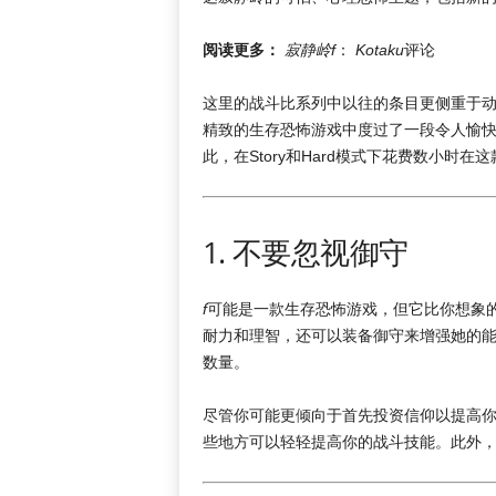
阅读更多：
寂静岭f
：
Kotaku
评论
这里的战斗比系列中以往的条目更侧重于
精致的生存恐怖游戏中度过了一段令人愉
此，在Story和Hard模式下花费数小
1. 不要忽视御守
f
可能是一款生存恐怖游戏，但它比你想象
耐力和理智，还可以装备御守来增强她的
数量。
尽管你可能更倾向于首先投资信仰以提高
些地方可以轻轻提高你的战斗技能。此外