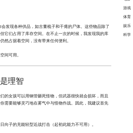
游戏
体育
娱乐
你会发现各种供品，如古董梳子和干瘪的尸体。这些物品除了
。但它们占用了库存空间。在不止一次的时候，我发现我的库
科学
品仍然占据着空间，没有带来任何便利。
的空间可用。
次是理智
我们的女孩可以用钢管砸死怪物，但武器很快就会损坏，而且
。你需要能够灵巧地在雾气中与怪物作战。因此，我建议首先
及日向子的充能轻型近战打击（起初此能力不可用）。