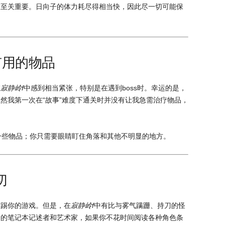
人至关重要。日向子的体力耗尽得相当快，因此尽一切可能保
找有用的物品
在
寂静岭f
中感到相当紧张，特别是在遇到boss时。幸运的是，
然我第一次在“故事”难度下通关时并没有让我急需治疗物品，
出一些物品；你只需要眼睛盯住角落和其他不明显的地方。
切
时踢你的游戏。但是，在
寂静岭f
中有比与雾气蹒跚、持刀的怪
奋的笔记本记述者和艺术家，如果你不花时间阅读各种角色条