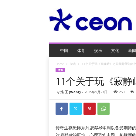
C
E
O
玩
网
页
游
戏
中国
体育
娱乐
文化
新闻
Home
游戏
11个关于玩《寂静岭》之前我希望知道
游戏
11个关于玩《寂
By
浩 王 (Wang)
-
2025年9月27日
250
传奇生存恐怖系列
寂静岭
本周以备受期待
达
寂静岭
的可怕、心理恐怖主题，包括新