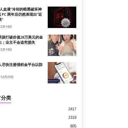
真人血液”冷却的暗黑破坏神
戏 PC 两年后仍然表现出“近
”
年2月14日
男孩打破价值28万美元的金
出；业主不会追究损失
年2月14日
人尽快注册强积金平台以防
年12月23日
有分类
2417
2319
805