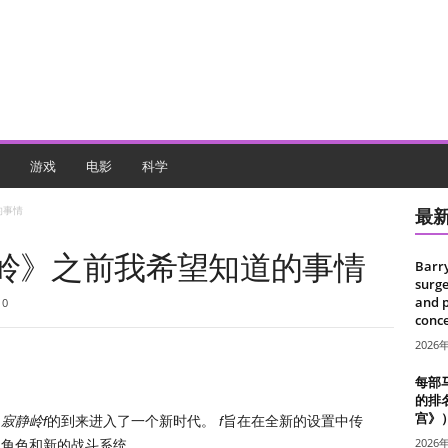
游戏
电影
科学
的事情
最
静岭》之前我希望知道的事情
Barr
surge
and 
0
conce
2026
每部
的排
宫》
的
寂静岭f
的到来进入了一个新时代。
f
旨在在全新的设置中传
2026
的角色和新的战斗系统。