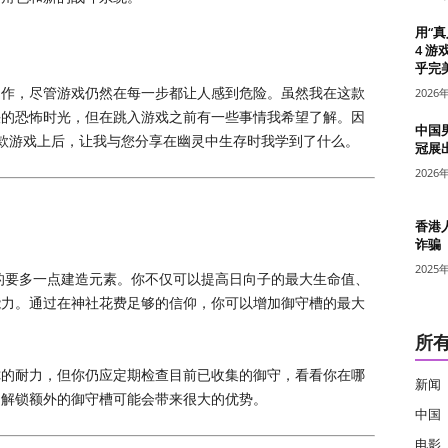
用“
4 游
乎完美
动作，尽管游戏仍然在每一步都让人感到危险。虽然我在这款
2026
快的恐怖时光，但在跳入游戏之前有一些事情我希望了解。因
中国
时在这款游戏上后，让我与您分享在幽灵中生存时我学到了什么。
冠展
2026
香港
诈骗
2025
的要多一点建造元素。你不仅可以提高日向子的最大生命值、
能力。通过在神社花费足够的信仰，你可以增加御守槽的最大
所
你的耐力，但你仍应定期检查目前已收集的御守，看看你在哪
新闻
，解锁额外的御守槽可能会带来很大的优势。
中国
电影