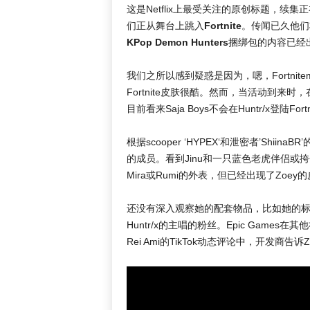
这是Netflix上最受关注的原创标题，续
们正从舞台上跳入
Fortnite
。传闻已久他们将
KPop Demon Hunters
捆绑包的内容已经出
我们之所以感到疑惑是因为，嗯，Fortnitema
Fortnite皮肤很酷。然而，当活动到
目前看来Saja Boys不会在Huntr/x登陆
根据scooper ‘HYPEX‘和泄密者’ShiinaB
的成员。看到Jinu和一只蓝色老虎伴侣
Mira或Rumi的外表，但已经出现了Zoe
还没有深入观察她的配套物品，比如她的
Huntr/x的主唱的粉丝。Epic Games在
Rei Ami的TikTok动态评论中，开发商