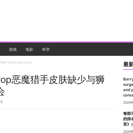
游戏
电影
科学
少与狮子男孩合作的大机会
最
Pop恶魔猎手皮肤缺少与狮
Barr
surge
会
and 
conce
0
2026
每部
的排
宫》
2026