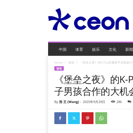
C
E
O
玩
网
页
游
戏
中国
体育
娱乐
文化
新闻
Home
游戏
《堡垒之夜》的K-Pop恶魔猎手皮肤缺
游戏
《堡垒之夜》的K-
子男孩合作的大机
By
浩 王 (Wang)
-
2025年9月29日
286