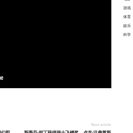
游戏
体育
娱乐
科学
Next article
我们即
斯蒂芬·邦丁获得瑞士飞镖奖，卢克·汉弗莱斯