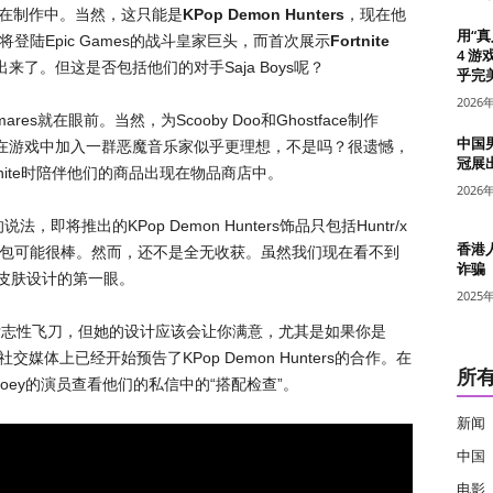
集正在制作中。当然，这只能是
KPop Demon Hunters
，现在他
用“
登陆Epic Games的战斗皇家巨头，而首次展示
Fortnite
4 游
来了。但这是否包括他们的对手Saja Boys呢？
乎完美
2026
res就在眼前。当然，为Scooby Doo和Ghostface制作
中国
来时，在游戏中加入一群恶魔音乐家似乎更理想，不是吗？很遗憾，
冠展
Fortnite时陪伴他们的商品出现在物品商店中。
2026
R’的说法，即将推出的KPop Demon Hunters饰品只包括Huntr/x
香港
或挎包可能很棒。然而，还不是全无收获。虽然我们现在看不到
诈骗
y的皮肤设计的第一眼。
2025
标志性飞刀，但她的设计应该会让你满意，尤其是如果你是
其他社交媒体上已经开始预告了KPop Demon Hunters的合作。在
所
告诉Zoey的演员查看他们的私信中的“搭配检查”。
新闻
中国
电影