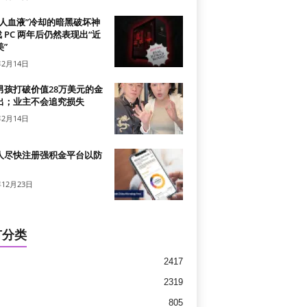
真人血液”冷却的暗黑破坏神
戏 PC 两年后仍然表现出“近
”
年2月14日
男孩打破价值28万美元的金
出；业主不会追究损失
年2月14日
人尽快注册强积金平台以防
年12月23日
有分类
2417
2319
805