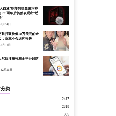
真人血液”冷却的暗黑破坏神
戏 PC 两年后仍然表现出“近
”
年2月14日
男孩打破价值28万美元的金
出；业主不会追究损失
年2月14日
人尽快注册强积金平台以防
年12月23日
有分类
2417
2319
805