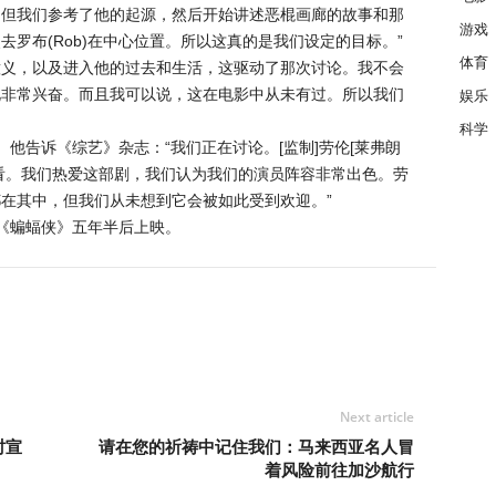
，但我们参考了他的起源，然后开始讲述恶棍画廊的故事和那
游戏
罗布(Rob)在中心位置。所以这真的是我们设定的目标。”
体育
意义，以及进入他的过去和生活，这驱动了那次讨论。我不会
此非常兴奋。而且我可以说，这在电影中从未有过。所以我们
娱乐
科学
他告诉《综艺》杂志：“我们正在讨论。[监制]劳伦[莱弗朗
看。我们热爱这部剧，我们认为我们的演员阵容非常出色。劳
在其中，但我们从未想到它会被如此受到欢迎。”
《蝙蝠侠》五年半后上映。
Next article
时宣
请在您的祈祷中记住我们：马来西亚名人冒
着风险前往加沙航行