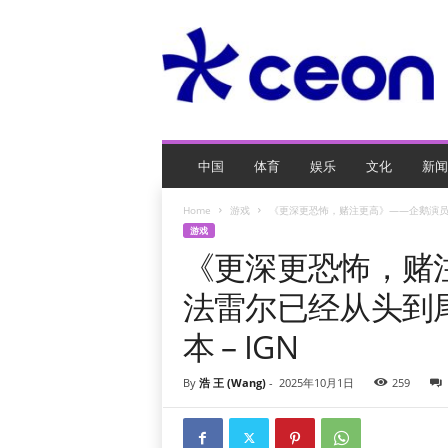
C
E
O
玩
网
页
游
戏
中国
体育
娱乐
文化
新闻
Home
游戏
《更深更恐怖，赌注更高》——企鹅演员柯
游戏
《更深更恐怖，赌
法雷尔已经从头到
本 – IGN
By
浩 王 (Wang)
-
2025年10月1日
259