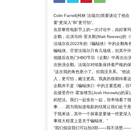
Colin Farrell(柯林·法瑞尔)简要
要“更深入”和“更可怕”。
在苏黎世电影节上的一次讨论中，由好莱坞报道者(T
企鹅，出演马特·里夫斯(Matt Reeves
法瑞尔在2022年的《蝙蝠侠》中的企鹅角色吸引了
蝙蝠侠。尽管法瑞尔只有几场戏，但其中
他随后在热门HBO节目《企鹅》中再次出演
次扮演企鹅。法瑞尔对续集保持着严格的保密
“这次我的角色更小了。但我没关系。”他
入，更可怕，赌注更高。我真的很期待看这
企鹅并不是《蝙蝠侠2》中的主要恶棍，但
在接受乔什·霍洛维茨(Josh Horowi
的想法。我们一起坐在一起，坦率地看了
事……因为我知道电影的结尾让我们处于悬
于我来说，其中一个探索是要做一些更深入地挖
事很大程度上是关于蝙蝠侠。”
“我们假设我们可以拍3部——我不清楚—