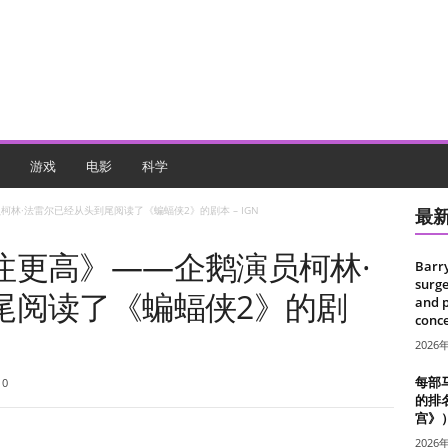
游戏
电影
科学
林·法雷尔已经从头到尾阅读了《蝙蝠侠2》的剧本 – IGN
最
注更高》——企鹅演员柯林·
Barr
surge
尾阅读了《蝙蝠侠2》的剧
and 
conce
2026
每部
0
的排
宫》
2026