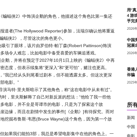
用“
4 游
谈论了他在《蝙蝠侠2》中饰演企鹅的角色，他描述这个角色比第一集还
乎完美
2026
he Hollywood Reporter)参加，法瑞尔确认他将重返
)的《蝙蝠侠2》，尽管这次的角色更小。
中国
冠展
眼球，该片由罗伯特·帕丁森(Robert Pattinson)饰演
许多场令人难忘，比如电影中备受喜爱的车辆追逐戏。
2026
企鹅，并将在预定于2027年10月1日上映的《蝙蝠侠2》中再
态度，但表示续集将“更深入”和“更可怕”，赌注也更高。
香港
诈骗
说，“我已经从头到尾看过剧本，但不能透露太多。但这次更深
部电影。”
2025
导演马特·里夫斯暗示了其他角色，称“这在电影中从未有过”。
tz)的采访时，里夫斯解释了自己对新反派的想法：“他给了我一些他
所
很多电影，并不全是哥谭市的电影，只是为了探索这个故
崖边缘，而且在剧情中发生的事件[《企鹅》]有待探究。而对
新闻
掘布鲁斯·韦恩(Bruce Wayne)这个角色，因为第一个故
中国
—但如果我们能拍3部，我总是希望电影集中在他的角色上。一
电影