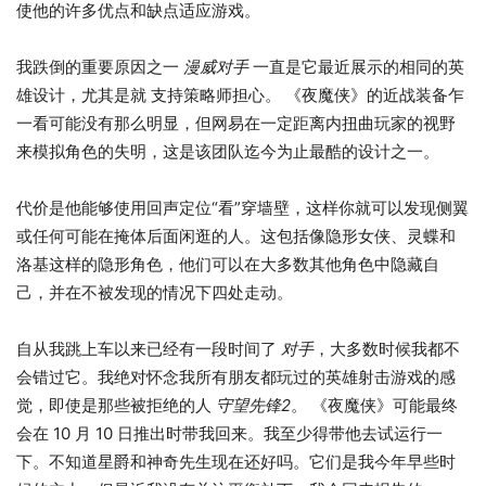
使他的许多优点和缺点适应游戏。
我跌倒的重要原因之一
漫威对手
一直是它最近展示的相同的英
雄设计，尤其是就
支持策略师担心
。 《夜魔侠》的近战装备乍
一看可能没有那么明显，但网易在一定距离内扭曲玩家的视野
来模拟角色的失明，这是该团队迄今为止最酷的设计之一。
代价是他能够使用回声定位“看”穿墙壁，这样你就可以发现侧翼
或任何可能在掩体后面闲逛的人。这包括像隐形女侠、灵蝶和
洛基这样的隐形角色，他们可以在大多数其他角色中隐藏自
己，并在不被发现的情况下四处走动。
自从我跳上车以来已经有一段时间了
对手
，大多数时候我都不
会错过它。我绝对怀念我所有朋友都玩过的英雄射击游戏的感
觉，即使是那些被拒绝的人
守望先锋2
。 《夜魔侠》可能最终
会在 10 月 10 日推出时带我回来。我至少得带他去试运行一
下。不知道星爵和神奇先生现在还好吗。它们是我今年早些时