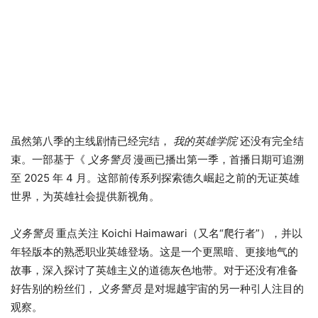
虽然第八季的主线剧情已经完结，
我的英雄学院
还没有完全结
束。一部基于《
义务警员
漫画已播出第一季，首播日期可追溯
至 2025 年 4 月。这部前传系列探索德久崛起之前的无证英雄
世界，为英雄社会提供新视角。
义务警员
重点关注 Koichi Haimawari（又名“爬行者”），并以
年轻版本的熟悉职业英雄登场。这是一个更黑暗、更接地气的
故事，深入探讨了英雄主义的道德灰色地带。对于还没有准备
好告别的粉丝们，
义务警员
是对堀越宇宙的另一种引人注目的
观察。