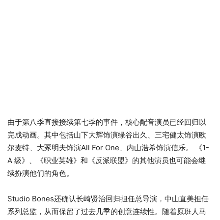
由于第八季直接接续第七季的事件，核心配音演员已经回归以
完成动画。其中包括山下大辉饰演绿谷出久、三宅健太饰演欧
尔麦特、大冢明夫饰演All For One、内山浩希饰演信乐。 《1-
A 级》、《职业英雄》和《反派联盟》的其他演员也可能会继
续扮演他们的角色。
Studio Bones还确认长崎贤治回归担任总导演，中山直美担任
系列总监，从而保留了过去几季的创意连续性。随着原班人马