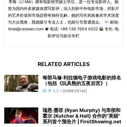
李梅（Lǐ Méi）拥有电影研究硕士学位，是一位专业影评人。她
曾为国内外多家媒体撰写影评，深入剖析中外电影市场，对影片
的艺术价值和市场趋势有独特见解。她的写作风格兼具学术深度
与大众视角，既能吸引专业人士，也能引导普通观众。
邮箱:
limei@ceowan.com ☎ 电话: +86 139 7654 0022
专长: 电
影评论与娱乐专栏
RELATED ARTICLES
每部马修·利拉德电子游戏电影的排名
（包括《玩具熊的五夜后宫》）
梅 李 (Li)
-
2026年2月14日
瑞恩·墨菲 (Ryan Murphy) 与库彻和
霍尔 (Kutcher & Hall) 合作的“美丽”
系列首个预告片 | FirstShowing.net