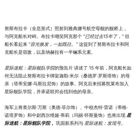
努斯布拉卡（全息形式）照射到雅典娜号航空母舰的舰桥上，
与阿克船长对峙。布拉卡嘲笑阿克那个
“已经过去15年了，”
但
船长看起来
“容光焕发，一如既往。”
这提到了努斯布拉卡和阿
克船长是宿敌，以及纳赫拉有一半镧系元素。
星际迷航：星际舰队学院
的预告片 讲述了 15 年前，阿克船长如
何无法阻止努斯布拉卡绑架迦勒·米尔（桑德罗·罗斯塔饰）的母
亲（塔蒂安娜·马斯拉尼饰）的故事。阿克后来招募凯莱布加入
星际舰队学院，并承诺联邦会找到他的母亲。
海军上将查尔斯·万斯（奥德·菲尔饰）、中校杰特·雷诺（蒂格·
诺塔罗饰）和中尉西尔维娅·蒂莉（玛丽·怀斯曼饰）也将出现
星
际迷航：星际舰队学院，
巩固新系列与
星际迷航：发现号。