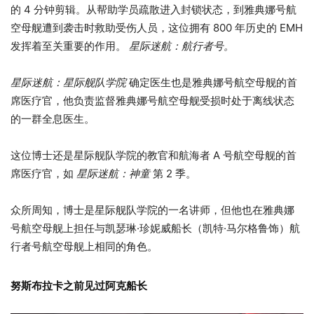
的 4 分钟剪辑。从帮助学员疏散进入封锁状态，到雅典娜号航
空母舰遭到袭击时救助受伤人员，这位拥有 800 年历史的 EMH
发挥着至关重要的作用。
星际迷航：航行者号。
星际迷航：星际舰队学院
确定医生也是雅典娜号航空母舰的首
席医疗官，他负责监督雅典娜号航空母舰受损时处于离线状态
的一群全息医生。
这位博士还是星际舰队学院的教官和航海者 A 号航空母舰的首
席医疗官，如
星际迷航：神童
第 2 季。
众所周知，博士是星际舰队学院的一名讲师，但他也在雅典娜
号航空母舰上担任与凯瑟琳·珍妮威船长（凯特·马尔格鲁饰）航
行者号航空母舰上相同的角色。
努斯布拉卡之前见过阿克船长