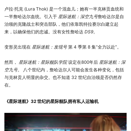
卢拉·托克 (Lura Thok) 是一个混血儿；她有一半克林贡血统和
一半詹哈达尔血统。引入于
星际迷航：深空九号
詹哈达尔是自
治领的克隆战士和突击部队，他们依靠凯特拉赛尔白建立起
来，以确保他们的忠诚。没有女性詹哈达
DS9。
变形灵出现在
星际迷航：发现号
第 4 季第 8 集“全力以赴”。
然而，
星际迷航：星际舰队学院
设定在800年后
星际迷航：深
空九号。
八个世纪内，詹哈达尔人可能会发生各种变化，包括
与克林贡人明显的杂交。也不知道 32 世纪自治领是否仍然存
在。
《星际迷航》32 世纪的星际舰队拥有私人运输机