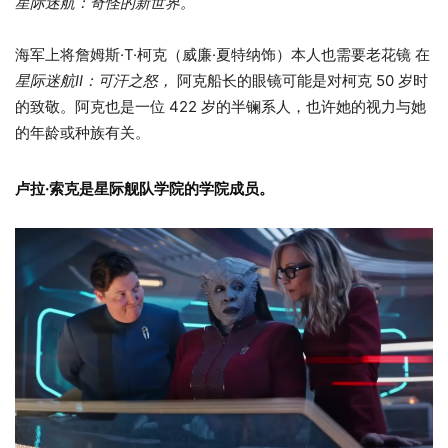
星际迷航：奇怪的新世界。
海军上将詹姆斯·T·柯克（威廉·夏特纳饰）本人也需要老花镜 在
星际迷航II：可汗之怒，
阿克船长的眼镜可能是对柯克 50 岁时
的致敬。阿克也是一位 422 岁的半镧系人，也许她的视力与她
的年龄或种族有关。
卢拉·索克是星际舰队学院的学院成员。