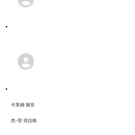
卡里姆·黛安
杰-登·克拉格