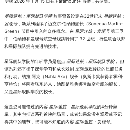
学院
2026 年 1 月 15 日在 Paramount+ 首播，共两集。
星际迷航：星际舰队学院
故事背景设定在32世纪末
星际迷航：
发现号
，新系列延续了迈克尔·伯纳姆船长（Sonequa Martin-
Green）节目中引入的众多概念。在
星际迷航：发现号
第三季
中，伯纳姆和发现号航空母舰跳转到了 32 世纪，行星联合联邦
和星际舰队拥有先进的技术。
星际舰队学院的年轻学员是焦点
星际迷航：星际舰队学院，
但
该系列还平衡了课堂学习和成长戏剧
星际迷航
传统的星舰任务
和行动。纳拉·阿克（Nahla Ake）舰长（奥斯卡奖获得者霍利·
亨特饰）将两者联系起来，她既是雅典娜号航空母舰的舰长，
又是星际舰队学院的校长。
这是您可能错过的内容
星际迷航：星际舰队学院
的4分钟剪
辑，其中包括该系列首映的场景，或者如果您没有观看或不记
得其中的细节，您可能不知道的内容
星际迷航：发现号。