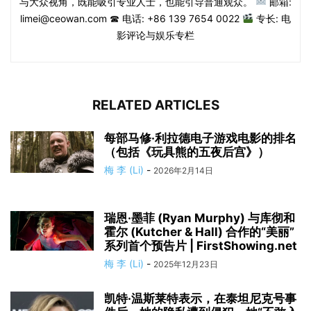
与大众视角，既能吸引专业人士，也能引导普通观众。
邮箱:
limei@ceowan.com ☎ 电话: +86 139 7654 0022
专长: 电
影评论与娱乐专栏
RELATED ARTICLES
每部马修·利拉德电子游戏电影的排名
（包括《玩具熊的五夜后宫》）
梅 李 (Li)
-
2026年2月14日
瑞恩·墨菲 (Ryan Murphy) 与库彻和
霍尔 (Kutcher & Hall) 合作的“美丽”
系列首个预告片 | FirstShowing.net
梅 李 (Li)
-
2025年12月23日
凯特·温斯莱特表示，在泰坦尼克号事