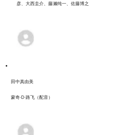
彦、大西圭介、藤濑纯一、佐藤博之
田中真由美
蒙奇·D·路飞（配音）