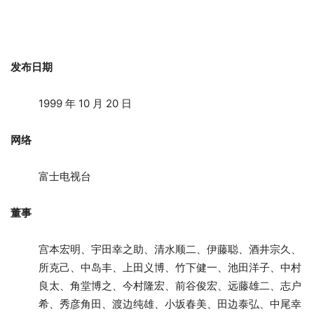
发布日期
1999 年 10 月 20 日
网络
富士电视台
董事
宫本宏明、宇田幸之助、清水顺二、伊藤聪、酒井宗久、
所克己、中岛丰、上田义博、竹下健一、池田洋子、中村
良太、角堂博之、今村隆宏、前谷俊宏、远藤雄二、志户
希、秀彦角田、渡边纯雄、小坂春美、田边泰弘、中尾幸