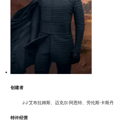
创建者
J·J·艾布拉姆斯、迈克尔·阿恩特、劳伦斯·卡斯丹
特许经营