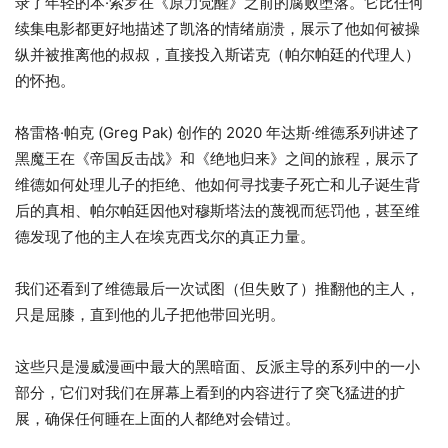
录了年轻的本·索罗在《原力觉醒》之前的腐败堕落。它比任何
续集电影都更好地描述了凯洛的情绪崩溃，展示了他如何被操
纵并被推离他的叔叔，直接投入斯诺克（帕尔帕廷的代理人）
的怀抱。
格雷格·帕克 (Greg Pak) 创作的 2020 年达斯·维德系列讲述了
黑魔王在《帝国反击战》和《绝地归来》之间的旅程，展示了
维德如何处理儿子的拒绝、他如何寻找妻子死亡和儿子诞生背
后的真相、帕尔帕廷因他对穆斯塔法的蔑视而惩罚他，甚至维
德发现了他的主人在埃克西戈尔的真正力量。
我们还看到了维德最后一次试图（但失败了）推翻他的主人，
只是屈膝，直到他的儿子把他带回光明。
这些只是漫威漫画中最大的黑暗面、反派主导的系列中的一小
部分，它们对我们在屏幕上看到的内容进行了突飞猛进的扩
展，确保任何睡在上面的人都绝对会错过。