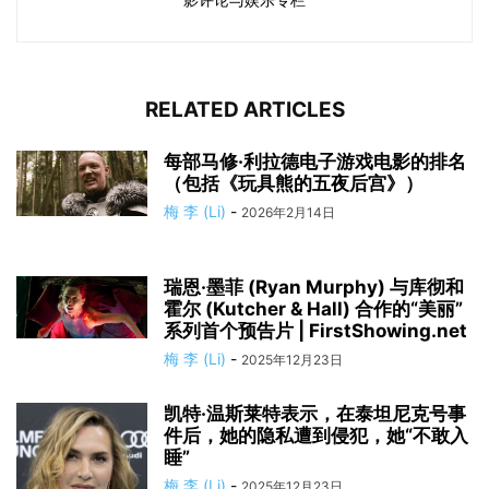
RELATED ARTICLES
每部马修·利拉德电子游戏电影的排名
（包括《玩具熊的五夜后宫》）
梅 李 (Li)
-
2026年2月14日
瑞恩·墨菲 (Ryan Murphy) 与库彻和
霍尔 (Kutcher & Hall) 合作的“美丽”
系列首个预告片 | FirstShowing.net
梅 李 (Li)
-
2025年12月23日
凯特·温斯莱特表示，在泰坦尼克号事
件后，她的隐私遭到侵犯，她“不敢入
睡”
梅 李 (Li)
-
2025年12月23日