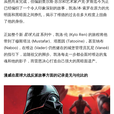
虽然尚未完成，但编剧查尔斯·苏尔和艺术家卢克·罗斯迄今为止
已经编织了一个令人印象深刻的故事，凯洛/本·索罗在原力的光
明面和黑暗面之间挣扎，揭示了维德的过去在多大程度上扭曲
了他的身份。
正如整个新
星球大战
系列中，凯洛·伦 (Kylo Ren) 的旅程将他
带到了穆斯塔法 (Mustafar)、塔图因 (Tatooine)，甚至纳布
(Naboo)，在维达 (Vader) 仍然健在的城堡管理员瓦尼 (Vaneé)
的指引下，追随祖父的脚步。凯洛每走一步都会面对维达的鬼
魂和他的影子，而雷恩决心打造自己强大的黑暗面遗产。
漫威在星球大战反派故事方面的记录是无与伦比的