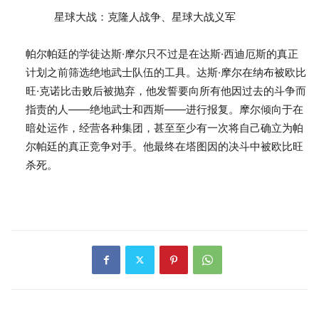
星球大战：克隆人战争、星球大战义军
帕尔帕廷的学徒达斯·摩尔只不过是在达斯·西迪厄斯的真正
计划之前筛选绝地武士队伍的工具。达斯·摩尔在纳布被欧比
旺·克诺比击败后被抛弃，他发誓要向所有他因过去的斗争而
指责的人——绝地武士和西斯——进行报复。摩尔倾向于在
暗处运作，经营各种集团，甚至至少有一次将自己确立为帕
尔帕廷的真正竞争对手。他最终在塔图因的决斗中被欧比旺
杀死。