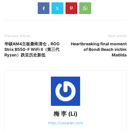
Previous article
Next article
华硕AM4主板最终清仓，ROG
Heartbreaking final moment
Strix B550-F WiFi II（第三代
of Bondi Beach victim
Ryzen）跌至历史新低
Matilda
梅 李 (Li)
http://ceowan.com