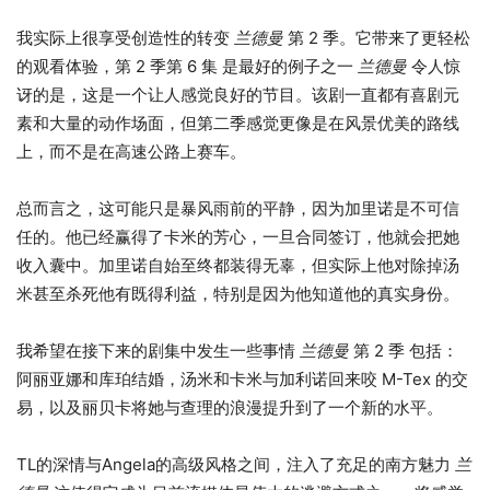
我实际上很享受创造性的转变
兰德曼
第 2 季。它带来了更轻松
的观看体验，第 2 季第 6 集 是最好的例子之一
兰德曼
令人惊
讶的是，这是一个让人感觉良好的节目。该剧一直都有喜剧元
素和大量的动作场面，但第二季感觉更像是在风景优美的路线
上，而不是在高速公路上赛车。
总而言之，这可能只是暴风雨前的平静，因为加里诺是不可信
任的。他已经赢得了卡米的芳心，一旦合同签订，他就会把她
收入囊中。加里诺自始至终都装得无辜，但实际上他对除掉汤
米甚至杀死他有既得利益，特别是因为他知道他的真实身份。
我希望在接下来的剧集中发生一些事情
兰德曼
第 2 季 包括：
阿丽亚娜和库珀结婚，汤米和卡米与加利诺回来咬 M-Tex 的交
易，以及丽贝卡将她与查理的浪漫提升到了一个新的水平。
TL的深情与Angela的高级风格之间，注入了充足的南方魅力
兰