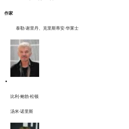
作家
泰勒·谢里丹、克里斯蒂安·华莱士
比利·鲍勃·松顿
汤米·诺里斯