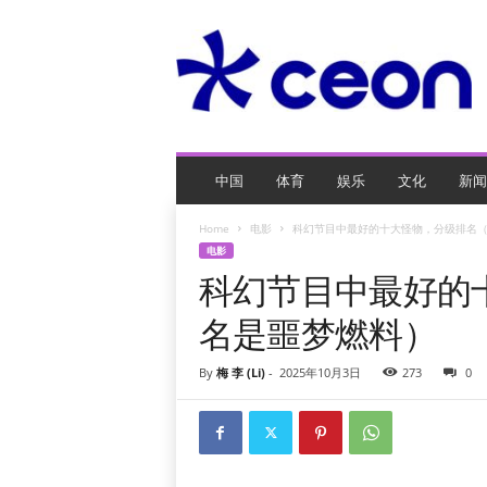
C
E
O
玩
网
页
游
戏
中国
体育
娱乐
文化
新闻
Home
电影
科幻节目中最好的十大怪物，分级排名
电影
科幻节目中最好的
名是噩梦燃料）
By
梅 李 (Li)
-
2025年10月3日
273
0