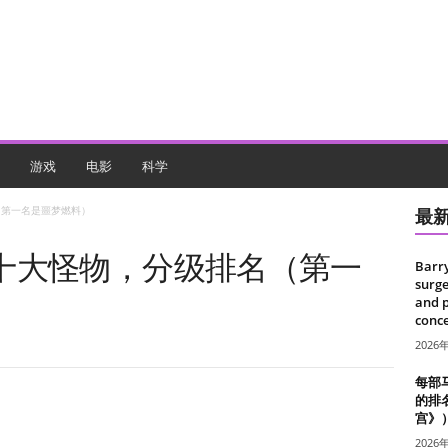
游戏
电影
科学
（第一名是噩梦燃料）
最
十大怪物，分级排名（第一
Barr
surge
and 
conce
2026
每部
的排
宫》
2026