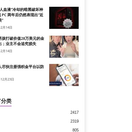
真人血液”冷却的暗黑破坏神
戏 PC 两年后仍然表现出“近
”
年2月14日
男孩打破价值28万美元的金
出；业主不会追究损失
年2月14日
人尽快注册强积金平台以防
年12月23日
有分类
2417
2319
805