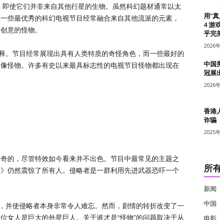
，即使它们并非来自其他行星的生物。虽然科幻题材通常以太
用“
但一些最优秀的科幻电视节目经常融合来自其他流派的元素，
4 游
有创意的怪物。
乎完美
2026
解释。节目经常展现出具有人类特质的奇怪角色，而一些最好的
中国
却像怪物。许多有史以来最具标志性的电视节目怪物都出现在
冠展
2026
香港
诈骗
2025
传奇的，尽管特效如今看来并不出色。节目中最常见的主题之
所
者》仍然震惊了所有人。侵略者是一群利用先进武器恐吓一个
新闻
中国
念，并使侵略者本身非常令人难忘。然而，剧情的转折改变了一
位女人是巨大的外星巨人。关于谁才是“怪物”的问题取决于从
电影