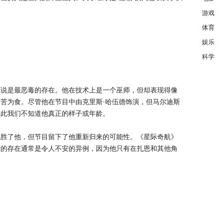
游戏
体育
娱乐
科学
以说是最恶毒的存在。他在技术上是一个巫师，但却表现得像
苦为食。尽管他在节目中由克里斯·哈伍德饰演，但马尔迪斯
因此我们不知道他真正的样子或年龄。
战胜了他，但节目留下了他重新归来的可能性。《星际奇航》
斯的存在通常是令人不安的异例，因为他只有在扎恩和其他角