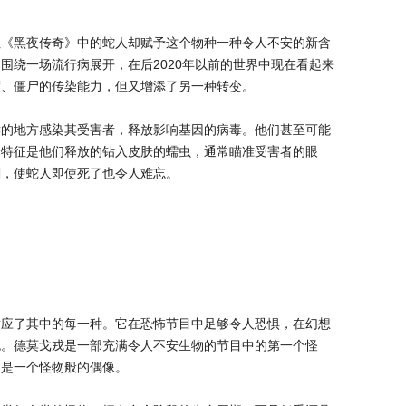
但《黑夜传奇》中的蛇人却赋予这个物种一种令人不安的新含
围绕一场流行病展开，在后2020年以前的世界中现在看起来
度、僵尸的传染能力，但又增添了另一种转变。
远的地方感染其受害者，释放影响基因的病毒。他们甚至可能
个特征是他们释放的钻入皮肤的蠕虫，通常瞄准受害者的眼
剖，使蛇人即使死了也令人难忘。
适应了其中的每一种。它在恐怖节目中足够令人恐惧，在幻想
色。德莫戈戎是一部充满令人不安生物的节目中的第一个怪
仍是一个怪物般的偶像。