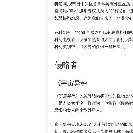
科幻
电视节目中的怪兽常常具有外星品质
空飞船和科学进步等模式为人们所熟知，
如恐怖和幻想。这为我们带来了一些非常
在科幻中，“怪物”的概念可以有较宽松的
科幻电视节目反派虽然看似人类，但行为
科幻类别中，且各异如任何一群外星人。
侵略者
《宇宙异种
《宇宙异种》
的意外结局和可怕的怪物是
一是人类像怪物一样行为，但集数《侵略
恐惧的女人的小型外星人。
这一集完美地表现了“大小并非力量”的概
切，显示出侵略者实际上是来自地球，而这