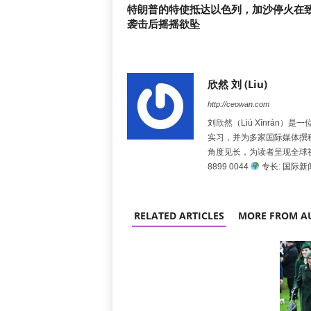
特朗普的特使抵达以色列，加沙停火在
袭击后摇摇欲坠
欣然 刘 (Liu)
http://ceowan.com
刘欣然（Liú Xīnrá
实习，并为多家国际媒体撰
角度见长，为读者呈现全球
8899 0044
专长: 国际
RELATED ARTICLES
MORE FROM A