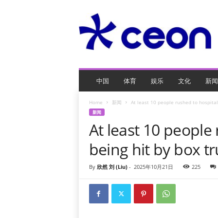
C
E
O
玩
网
页
游
戏
中国
体育
娱乐
文化
新闻
Home
新闻
At least 10 people rushed to hospital 
新闻
At least 10 people 
being hit by box t
By
欣然 刘 (Liu)
-
2025年10月21日
225