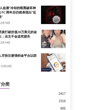
真人血液”冷却的暗黑破坏神
戏 PC 两年后仍然表现出“近
”
年2月14日
男孩打破价值28万美元的金
出；业主不会追究损失
年2月14日
人尽快注册强积金平台以防
年12月23日
有分类
2417
2319
805