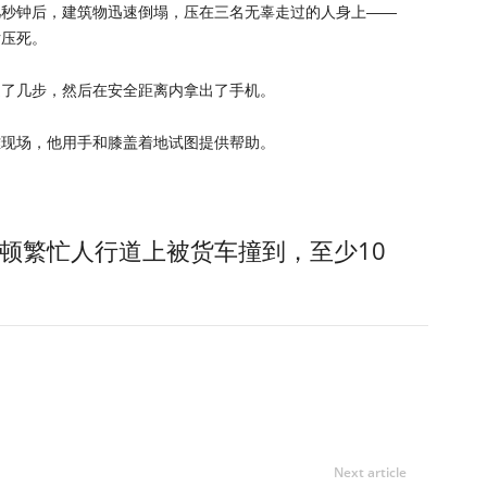
几秒钟后，建筑物迅速倒塌，压在三名无辜走过的人身上——
片压死。
退了几步，然后在安全距离内拿出了手机。
难现场，他用手和膝盖着地试图提供帮助。
顿繁忙人行道上被货车撞到，至少10
Next article