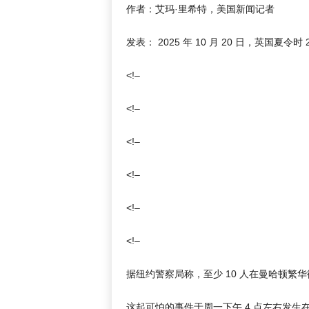
作者：艾玛·里希特，美国新闻记者
发表：
2025 年 10 月 20 日，英国夏令时 2
<!–
<!–
<!–
<!–
<!–
<!–
据纽约警察局称，至少 10 人在曼哈顿繁
这起可怕的事件于周一下午 4 点左右发生