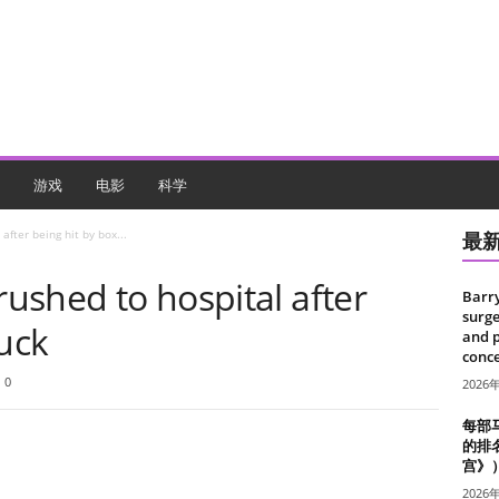
游戏
电影
科学
after being hit by box...
最
rushed to hospital after
Barr
surge
ruck
and 
conce
0
2026
每部
的排
宫》
2026