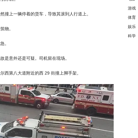
游戏
突然撞上一辆停着的货车，导致其滚到人行道上。
体育
娱乐
建筑物。
科学
危急。
事故是意外还是可疑。司机留在现场。
西第八大道附近的西 29 街撞上脚手架。