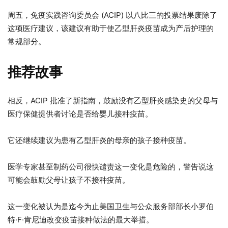
周五，免疫实践咨询委员会 (ACIP) 以八比三的投票结果废除了
这项医疗建议，该建议有助于使乙型肝炎疫苗成为产后护理的
常规部分。
推荐故事
3
列
相反，ACIP 批准了新指南，鼓励没有乙型肝炎感染史的父母与
项
表
医疗保健提供者讨论是否给婴儿接种疫苗。
清
末
单
尾
它还继续建议为患有乙型肝炎的母亲的孩子接种疫苗。
医学专家甚至制药公司很快谴责这一变化是危险的，警告说这
可能会鼓励父母让孩子不接种疫苗。
这一变化被认为是迄今为止美国卫生与公众服务部部长小罗伯
特·F·肯尼迪改变疫苗接种做法的最大举措。