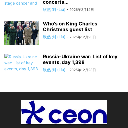
concerts...
欣然 刘 (Liu)
-
2026年2月14日
Who’s on King Charles’
Christmas guest list
欣然 刘 (Liu)
-
2025年12月23日
Russia-Ukraine war: List of key
events, day 1,398
欣然 刘 (Liu)
-
2025年12月23日