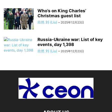
Who’s on King Charles’
Christmas guest list
欣然 刘 (Liu)
-
2025年12月23日
Russia-Ukraine war: List of key
events, day 1,398
欣然 刘 (Liu)
-
2025年12月23日