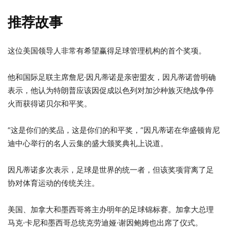
推荐故事
4
列
这位美国领导人非常有希望赢得足球管理机构的首个奖项。
项
表
清
末
他和国际足联主席詹尼·因凡蒂诺是亲密盟友，因凡蒂诺曾明确
单
尾
表示，他认为特朗普应该因促成以色列对加沙种族灭绝战争停
火而获得诺贝尔和平奖。
“这是你们的奖品，这是你们的和平奖，”因凡蒂诺在华盛顿肯尼
迪中心举行的名人云集的盛大颁奖典礼上说道。
因凡蒂诺多次表示，足球是世界的统一者，但该奖项背离了足
协对体育运动的传统关注。
美国、加拿大和墨西哥将主办明年的足球锦标赛。加拿大总理
马克·卡尼和墨西哥总统克劳迪娅·谢因鲍姆也出席了仪式。