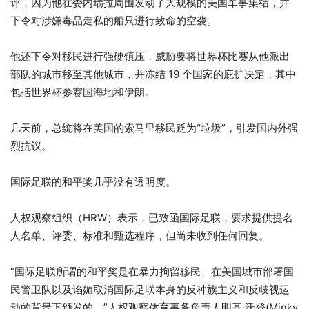
评，因为他在委内瑞拉周围发动了大规模的美国军事集结，并
下令对涉嫌毒品走私的船只进行致命的空袭。
他还下令对移民进行强硬镇压，威胁要将世界杯比赛从他派出
部队的城市移至其他城市，并冻结 19 个国家的庇护决定，其中
包括世界杯参赛国海地和伊朗。
几天前，总统将在美国的索马里移民贬为“垃圾”，引发国内外强
烈抗议。
国际足联的和平奖几乎没有透明度。
人权观察组织（HRW）表示，已致函国际足联，要求提供提名
人名单、评委、标准和甄选程序，但尚未收到任何回复。
“国际足联所谓的和平奖是在暴力拘留移民、在美国城市部署国
民警卫队以及谄媚取消国际足联本身的反种族主义和反歧视运
动的背景下颁发的，”人权观察体育事务负责人明基·沃登(Minky