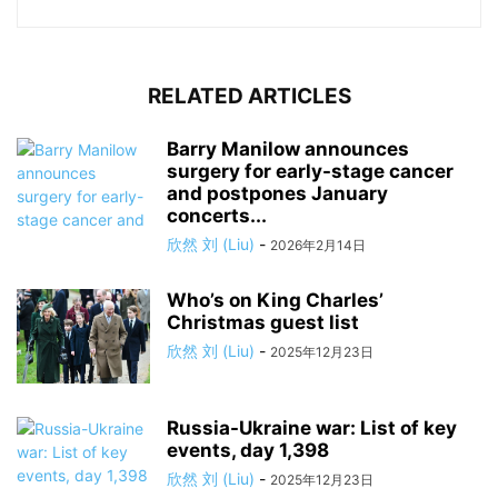
RELATED ARTICLES
Barry Manilow announces
surgery for early-stage cancer
and postpones January
concerts...
欣然 刘 (Liu)
-
2026年2月14日
Who’s on King Charles’
Christmas guest list
欣然 刘 (Liu)
-
2025年12月23日
Russia-Ukraine war: List of key
events, day 1,398
欣然 刘 (Liu)
-
2025年12月23日