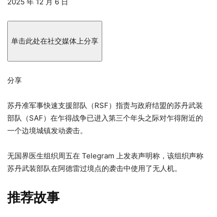
发
2025 年 12 月 6 日
布
于
2025
单击此处在社交媒体上分享
年
12
月
分享
6
日
苏丹准军事快速支援部队（RSF）指责与政府结盟的苏丹武装
部队（SAF）在乍得战争已进入第三个年头之际对乍得附近的
一个边境城镇发动袭击。
无国界医生组织周五在 Telegram 上发表声明称，该组织声称
苏丹武装部队在阿德雷过境点的袭击中使用了无人机。
推荐故事