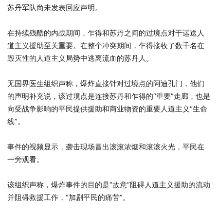
4
列
苏丹军队尚未发表回应声明。
项
表
清
末
在持续残酷的内战期间，乍得和苏丹之间的过境点对于运送人
单
尾
道主义援助至关重要。在整个冲突期间，乍得接收了数千名在
毁灭性的人道主义局势中逃离流血的苏丹人。
无国界医生组织声称，爆炸直接针对过境点的阿迪孔门，他们
的声明补充说，该过境点是连接苏丹和乍得的“重要”走廊，也是
向受战争影响的平民提供援助和商业物资的重要人道主义“生命
线”。
事件的视频显示，袭击现场冒出滚滚浓烟和滚滚火光，平民在
一旁观看。
该组织声称，爆炸事件的目的是“故意”阻碍人道主义援助的流动
并阻碍救援工作，“加剧平民的痛苦”。