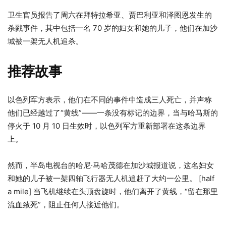
卫生官员报告了周六在拜特拉希亚、贾巴利亚和泽图恩发生的
杀戮事件，其中包括一名 70 岁的妇女和她的儿子，他们在加沙
城被一架无人机追杀。
推荐故事
3
列
以色列军方表示，他们在不同的事件中造成三人死亡，并声称
项
表
他们已经越过了“黄线”——一条没有标记的边界，当与哈马斯的
清
末
停火于 10 月 10 日生效时，以色列军方重新部署在这条边界
单
尾
上。
然而，半岛电视台的哈尼·马哈茂德在加沙城报道说，这名妇女
和她的儿子被一架四轴飞行器无人机追赶了大约一公里。 [half
a mile] 当飞机继续在头顶盘旋时，他们离开了黄线，“留在那里
流血致死”，阻止任何人接近他们。