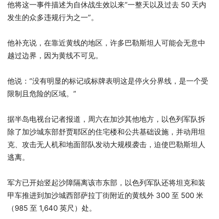
他将这一事件描述为自休战生效以来“一整天以及过去 50 天内
发生的众多违规行为之一”。
他补充说，在靠近黄线的地区，许多巴勒斯坦人可能会无意中
越过边界，因为黄线不可见。
他说：“没有明显的标记或标牌表明这是停火分界线，是一个受
限制且危险的区域。”
据半岛电视台记者报道，周六在加沙其他地方，以色列军队拆
除了加沙城东部舒贾耶区的住宅楼和公共基础设施，并动用坦
克、攻击无人机和地面部队发动大规模袭击，迫使巴勒斯坦人
逃离。
军方已开始竖起沙障隔离该市东部，以色列军队还将坦克和装
甲车推进到加沙城西部萨拉丁街附近的黄线外 300 至 500 米
（985 至 1,640 英尺）处。