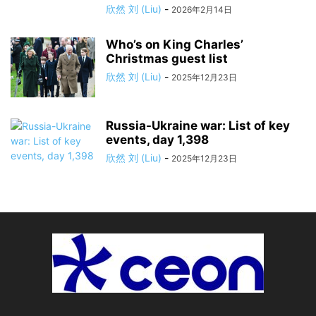
欣然 刘 (Liu)
-
2026年2月14日
Who’s on King Charles’
Christmas guest list
欣然 刘 (Liu)
-
2025年12月23日
Russia-Ukraine war: List of key
events, day 1,398
欣然 刘 (Liu)
-
2025年12月23日