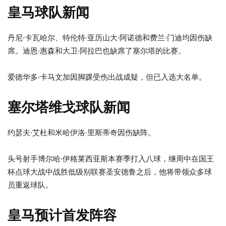
皇马球队新闻
丹尼·卡瓦哈尔、特伦特·亚历山大·阿诺德和费兰·门迪均因伤缺
席。迪恩·惠森和大卫·阿拉巴也缺席了塞尔塔的比赛。
爱德华多·卡马文加因脚踝受伤出战成疑，但已入选大名单。
塞尔塔维戈球队新闻
约瑟夫·艾杜和米哈伊洛·里斯蒂奇因伤缺阵。
头号射手博尔哈·伊格莱西亚斯本赛季打入八球，继周中在国王
杯点球大战中战胜低级别联赛圣安德鲁之后，他将带领众多球
员重返球队。
皇马预计首发阵容