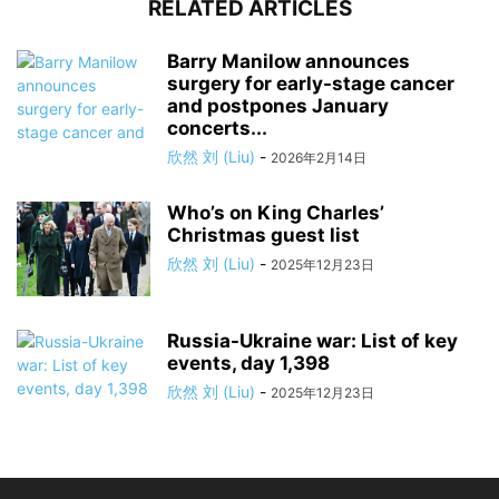
RELATED ARTICLES
Barry Manilow announces
surgery for early-stage cancer
and postpones January
concerts...
欣然 刘 (Liu)
-
2026年2月14日
Who’s on King Charles’
Christmas guest list
欣然 刘 (Liu)
-
2025年12月23日
Russia-Ukraine war: List of key
events, day 1,398
欣然 刘 (Liu)
-
2025年12月23日