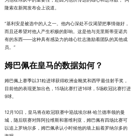
隆索在新闻发布会上说道。
“基利安是被选中的人之一。他内心深处不仅渴望把事情做好，
而且还希望对他人产生积极的影响。这是他与克里斯蒂亚诺共
有的东西——这种具有感染力的雄心壮志激励着团队的其他成
员。”
姆巴佩在皇马的数据如何？
姆巴佩上赛季以31粒进球获得欧洲金靴奖和西甲最佳射手奖，
目前他的表现更加出色，15场比赛打进16球，5场欧冠比赛打进
9球。
12月10日，皇马将在欧冠联赛中迎战埃尔林·哈兰德率领的曼
城，随后联赛对阵阿拉维斯和塞维利亚，姆巴佩有四场比赛可
以追上罗纳尔多，姆巴佩承认小时候他的墙上贴着罗纳尔多的
海报。