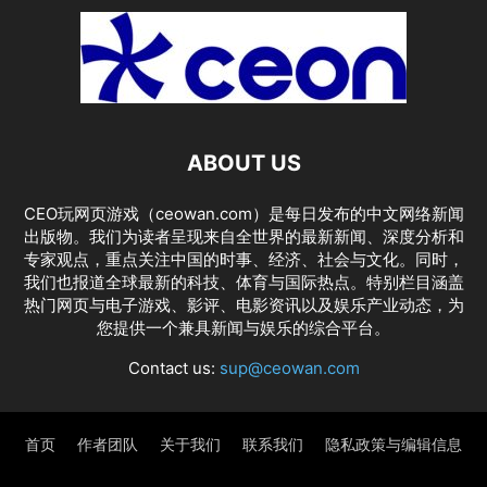
ABOUT US
CEO玩网页游戏（ceowan.com）是每日发布的中文网络新闻
出版物。我们为读者呈现来自全世界的最新新闻、深度分析和
专家观点，重点关注中国的时事、经济、社会与文化。同时，
我们也报道全球最新的科技、体育与国际热点。特别栏目涵盖
热门网页与电子游戏、影评、电影资讯以及娱乐产业动态，为
您提供一个兼具新闻与娱乐的综合平台。
Contact us:
sup@ceowan.com
首页
作者团队
关于我们
联系我们
隐私政策与编辑信息