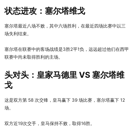
状态进攻：塞尔塔维戈
塞尔塔最近八场不败，其中六场胜利，在最近四场比赛中以三
场失利结束。
塞尔塔在联赛中的客场战绩是3胜2平1负，远远超过他们在西甲
联赛中尚未取得胜利的主场。
头对头：皇家马德里 VS 塞尔塔维
戈
这是双方第 58 次交锋，皇马赢下 39 场比赛，塞尔塔赢下 12
场。
双方近19次交手，皇马保持不败，取得16胜。