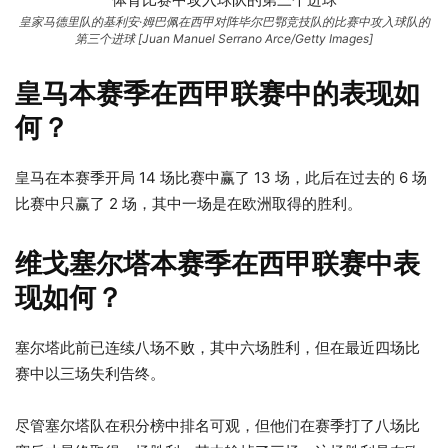
皇家马德里队的基利安·姆巴佩在西甲对阵毕尔巴鄂竞技队的比赛中攻入球队的
第三个进球 [Juan Manuel Serrano Arce/Getty Images]
皇马本赛季在西甲联赛中的表现如
何？
皇马在本赛季开局 14 场比赛中赢了 13 场，此后在过去的 6 场
比赛中只赢了 2 场，其中一场是在欧洲取得的胜利。
维戈塞尔塔本赛季在西甲联赛中表
现如何？
塞尔塔此前已连续八场不败，其中六场胜利，但在最近四场比
赛中以三场失利告终。
尽管塞尔塔队在积分榜中排名可观，但他们在赛季打了八场比