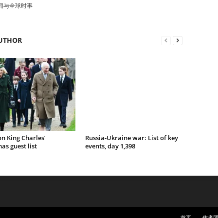
新闻与全球时事
UTHOR
n King Charles’
Russia-Ukraine war: List of key
as guest list
events, day 1,398
首页
作者