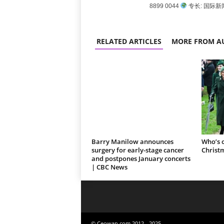
8899 0044
专长: 国际
RELATED ARTICLES
MORE FROM A
Barry Manilow announces
Who’s o
surgery for early-stage cancer
Christm
and postpones January concerts
| CBC News
© Ceowan.com 2012 - 2025