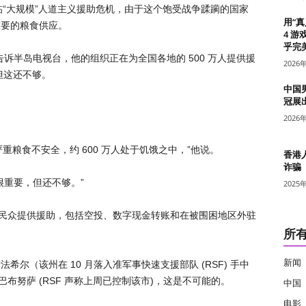
临“大规模”人道主义援助危机，由于这个饱受战争蹂躏的国家
用“
重要的粮食供应。
4 游
乎完美
诉半岛电视台，他的组织正在为全国各地的 500 万人提供援
2026
但这还不够。
中国
冠展
2026
严重粮食不安全，约 600 万人处于饥饿之中，”他说。
香港
诈骗
很重要，但还不够。”
2025
的民众提供援助，包括空投、数字现金转账和在被围困地区外驻
所
新闻
尔（该州在 10 月落入准军事快速支援部队 (RSF) 手中
巴布努萨 (RSF 声称上周已控制该市)，这是不可能的。
中国
电影