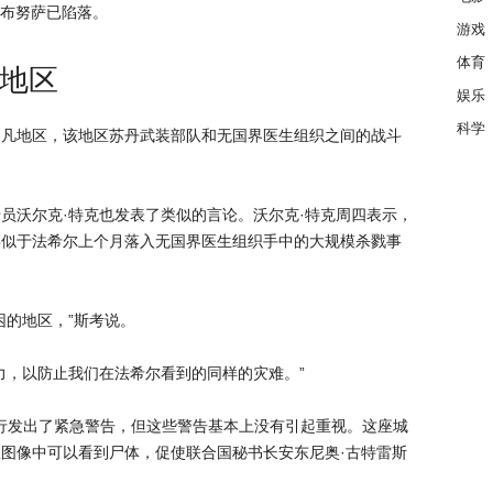
巴布努萨已陷落。
游戏
体育
地区
娱乐
科学
多凡地区，该地区苏丹武装部队和无国界医生组织之间的战斗
员沃尔克·特克也发表了类似的言论。沃尔克·特克周四表示，
类似于法希尔上个月落入无国界医生组织手中的大规模杀戮事
困的地区，”斯考说。
力，以防止我们在法希尔看到的同样的灾难。”
暴行发出了紧急警告，但这些警告基本上没有引起重视。这座城
图像中可以看到尸体，促使联合国秘书长安东尼奥·古特雷斯