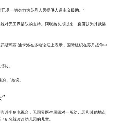
政府已尽一切努力为苏丹人民提供人道主义援助。”
联酋对无国界部队的支持。阿联酋长期以来一直否认为其武装
罗斯玛丽·迪卡洛在多哈论坛上表示，国际组织在苏丹战争中
有成功。
难的，”她说。
”
员告诉半岛电视台，无国界医生周四对一所幼儿园和其他地点
括 46 名就读该幼儿园的儿童。