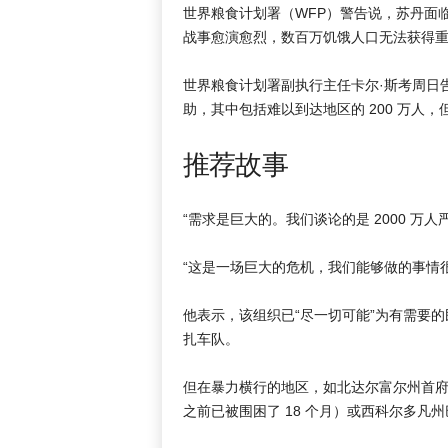
世界粮食计划署（WFP）警告说，苏丹面
战事愈演愈烈，数百万饥饿人口无法获得
世界粮食计划署副执行主任卡尔·斯考周日告
助，其中包括难以到达地区的 200 万人，
推荐故事
4
列
“需求是巨大的。我们谈论的是 2000 万人
项
表
清
末
“这是一场巨大的危机，我们能够做的事情
单
尾
他表示，该组织已“尽一切可能”为有需要
扎车队。
但在暴力横行的地区，如北达尔富尔州首府法希
之前已被围困了 18 个月）或西科尔多凡州