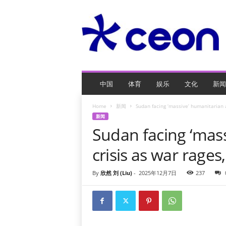
C
E
O
玩
网
页
游
戏
中国
体育
娱乐
文化
新闻
Home
新闻
Sudan facing ‘massive’ humanitarian 
新闻
Sudan facing ‘mass
crisis as war rage
By
欣然 刘 (Liu)
-
2025年12月7日
237