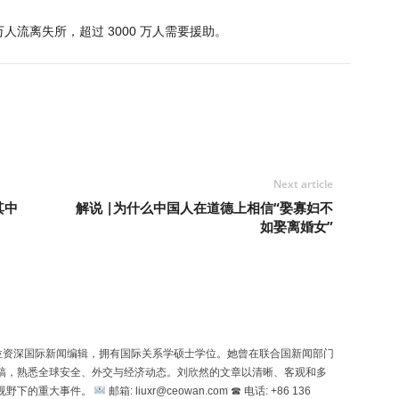
万人流离失所，超过 3000 万人需要援助。
Next article
其中
解说 |为什么中国人在道德上相信“娶寡妇不
如娶离婚女”
n）是一位资深国际新闻编辑，拥有国际关系学硕士学位。她曾在联合国新闻部门
稿，熟悉全球安全、外交与经济动态。刘欣然的文章以清晰、客观和多
视野下的重大事件。
邮箱: liuxr@ceowan.com ☎ 电话: +86 136