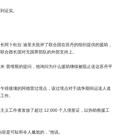
得到证实。
长阿卜杜拉·迪里夫批评了联合国在苏丹的组织提供的援助，
伯联合酋长国对无国界部队的外部支持上。
米·普维斯的提问，他询问为什么援助继续被阻止送达苏丹平
与乍得接壤的阿德雷过境点，该过境点对于战争期间运送人道
援工作。
义工作者发放了超过 12,000 个入境签证，以协助救援工
内容是可耻和令人尴尬的，”他说。