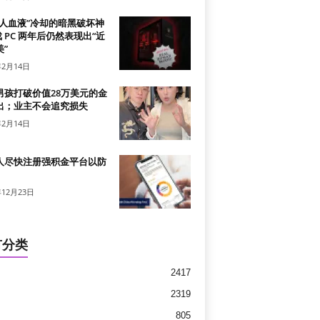
真人血液”冷却的暗黑破坏神
戏 PC 两年后仍然表现出“近
”
年2月14日
男孩打破价值28万美元的金
出；业主不会追究损失
年2月14日
人尽快注册强积金平台以防
年12月23日
有分类
2417
2319
805