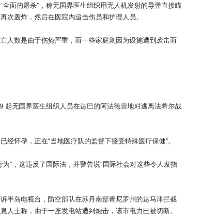
“全面的屠杀”，称无国界医生组织用无人机发射的导弹直接瞄
时再次轰炸，然后在医院内追击伤员和护理人员。
死亡人数是由于伤势严重，而一些家庭则因为设施遭到袭击而
19 起无国界医生组织人员在达巴的阿法德营地对逃离法希尔战
已经怀孕，正在“当地医疗队的监督下接受特殊医疗保健”。
行为”，这违反了国际法，并警告说“国际社会对这些令人发指
。
告诉半岛电视台，防空部队在苏丹南部青尼罗州的达马津拦截
消息人士称，由于一座发电站遭到炮击，该市电力已被切断。