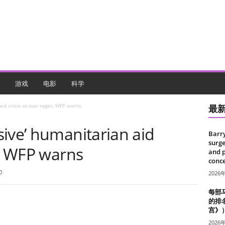
游戏
电影
科学
aid crisis as war rages, WFP warns
最
ive’ humanitarian aid
Barr
surge
s, WFP warns
and 
conce
0
2026
每部
的排
宫》
2026