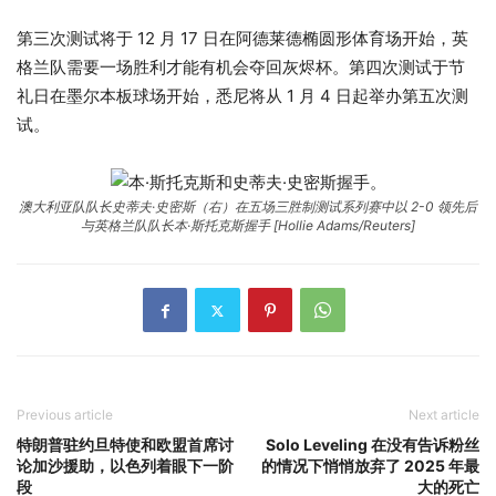
第三次测试将于 12 月 17 日在阿德莱德椭圆形体育场开始，英
格兰队需要一场胜利才能有机会夺回灰烬杯。第四次测试于节
礼日在墨尔本板球场开始，悉尼将从 1 月 4 日起举办第五次测
试。
澳大利亚队队长史蒂夫·史密斯（右）在五场三胜制测试系列赛中以 2-0 领先后
与英格兰队队长本·斯托克斯握手 [Hollie Adams/Reuters]
Previous article
Next article
特朗普驻约旦特使和欧盟首席讨
Solo Leveling 在没有告诉粉丝
论加沙援助，以色列着眼下一阶
的情况下悄悄放弃了 2025 年最
段
大的死亡