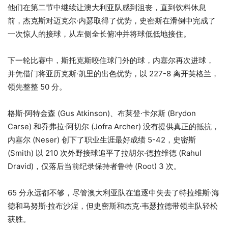
他们在第二节中继续让澳大利亚队感到沮丧，直到饮料休息
前，杰克斯对迈克尔·内瑟取得了优势，史密斯在滑倒中完成了
一次惊人的接球，从左侧全长俯冲并将球低低地接住。
下一轮比赛中，斯托克斯咬住球门外的球，内塞尔再次进球，
并凭借门将亚历克斯·凯里的出色优势，以 227-8 离开英格兰，
领先整整 50 分。
格斯·阿特金森 (Gus Atkinson)、布莱登·卡尔斯 (Brydon
Carse) 和乔弗拉·阿切尔 (Jofra Archer) 没有提供真正的抵抗，
内塞尔 (Neser) 创下了职业生涯最好成绩 5-42，史密斯
(Smith) 以 210 次外野接球追平了拉胡尔·德拉维德 (Rahul
Dravid)，仅落后当前纪录保持者鲁特 (Root) 3 次。
65 分永远都不够，尽管澳大利亚队在追逐中失去了特拉维斯·海
德和马努斯·拉布沙涅，但史密斯和杰克·韦瑟拉德带领主队轻松
获胜。