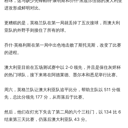
粉球，这与缺少先锋帕特·康明斯和乔什·黑兹尔伍德的澳大利亚
进攻形成鲜明对比。
更糟糕的是，英格兰队在第一局就丢掉了五次接球，而澳大利
亚队的外野手则接住了所有的球。
乔什·英格利斯在第一局中出色地击败了斯托克斯，改变了比赛
的进程。
澳大利亚目前在五场测试赛中以 2-0 领先，并且是保住灰烬杯
的热门球队，接下来将在阿德莱德、墨尔本和悉尼举行比赛。
周六，英格兰队让澳大利亚队追平比分，帮助主队以 511 分领
先，总比分领先 177 分，从而落后于比赛。
然后，他们在灯光下失去了第二局的六个三柱门，以 134 比 6
结束第三天比赛，仍落后澳大利亚队 43 分。