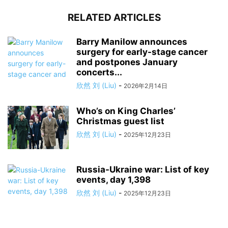
RELATED ARTICLES
Barry Manilow announces
surgery for early-stage cancer
and postpones January
concerts...
欣然 刘 (Liu)
-
2026年2月14日
Who’s on King Charles’
Christmas guest list
欣然 刘 (Liu)
-
2025年12月23日
Russia-Ukraine war: List of key
events, day 1,398
欣然 刘 (Liu)
-
2025年12月23日