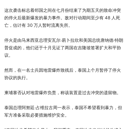
这次袭击标志着邻国之间在七月份结束了为期五天的致命冲突
的停火后最新爆发的暴力事件。敌对行动期间至少有 48 人死
亡，估计有 30 万人暂时流离失所。
停火是由马来西亚总理安瓦尔·易卜拉欣和美国总统唐纳德·特朗
普促成的，他们还于十月见证了两国在吉隆坡签署扩大和平协
议。
然而，在一名士兵因地雷爆炸致残后，泰国上个月暂停了停火
协议的执行。
柬埔寨否认对地雷爆炸负责，称该装置是过去冲突的遗留物。
泰国总理阿努廷·占维拉古周一表示，泰国不希望看到暴力，但
军方准备采取必要措施维护安全。