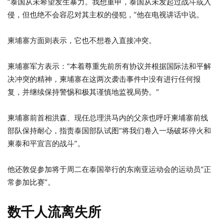
“泰国从未希望发生暴力。我想重申，泰国从未发起过战斗或入
侵，但也绝不会容忍对其主权的侵犯，”他在电视讲话中说。
柬埔寨方面则表示，它也不想卷入直接冲突。
柬埔寨军方表示：“本着尊重先前所有协议并根据国际法和平解
决冲突的精神，柬埔寨在这两次袭击事件中没有进行任何报
复，并继续保持警惕和极其谨慎地监视局势。”
柬埔寨前首相洪森、现任总理洪马内的父亲也呼吁柬埔寨前线
部队保持耐心，指责泰国部队试图“将我们卷入一场破坏停火和
柬泰和平宣言的战斗”。
他还敦促参加将于周二在泰国举行的东南亚运动会的运动员“正
常参加比赛”。
数千人流离失所