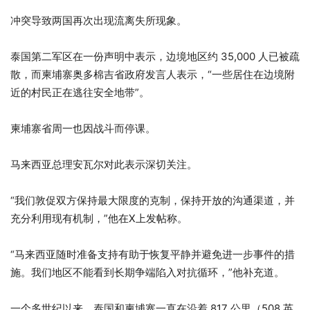
冲突导致两国再次出现流离失所现象。
泰国第二军区在一份声明中表示，边境地区约 35,000 人已被疏
散，而柬埔寨奥多棉吉省政府发言人表示，“一些居住在边境附
近的村民正在逃往安全地带”。
柬埔寨省周一也因战斗而停课。
马来西亚总理安瓦尔对此表示深切关注。
“我们敦促双方保持最大限度的克制，保持开放的沟通渠道，并
充分利用现有机制，”他在X上发帖称。
“马来西亚随时准备支持有助于恢复平静并避免进一步事件的措
施。我们地区不能看到长期争端陷入对抗循环，”他补充道。
一个多世纪以来，泰国和柬埔寨一直在沿着 817 公里（508 英