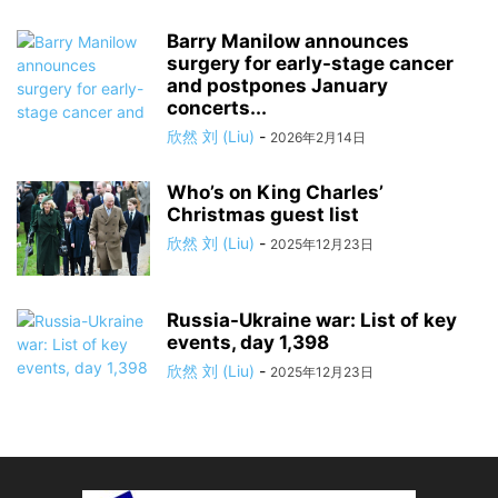
Barry Manilow announces
surgery for early-stage cancer
and postpones January
concerts...
欣然 刘 (Liu)
-
2026年2月14日
Who’s on King Charles’
Christmas guest list
欣然 刘 (Liu)
-
2025年12月23日
Russia-Ukraine war: List of key
events, day 1,398
欣然 刘 (Liu)
-
2025年12月23日