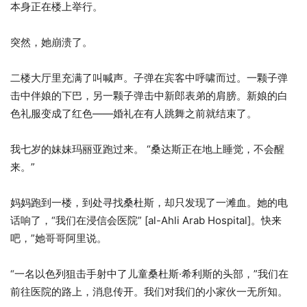
本身正在楼上举行。
突然，她崩溃了。
二楼大厅里充满了叫喊声。子弹在宾客中呼啸而过。一颗子弹
击中伴娘的下巴，另一颗子弹击中新郎表弟的肩膀。新娘的白
色礼服变成了红色——婚礼在有人跳舞之前就结束了。
我七岁的妹妹玛丽亚跑过来。 “桑达斯正在地上睡觉，不会醒
来。”
妈妈跑到一楼，到处寻找桑杜斯，却只发现了一滩血。她的电
话响了，“我们在浸信会医院” [al-Ahli Arab Hospital]。快来
吧，”她哥哥阿里说。
“一名以色列狙击手射中了儿童桑杜斯·希利斯的头部，”我们在
前往医院的路上，消息传开。我们对我们的小家伙一无所知。