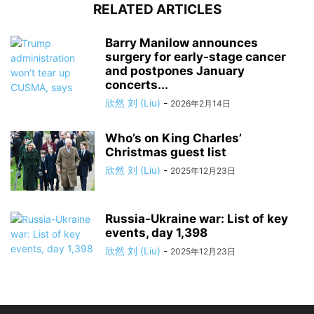
RELATED ARTICLES
Barry Manilow announces
surgery for early-stage cancer
and postpones January
concerts...
欣然 刘 (Liu)
-
2026年2月14日
Who’s on King Charles’
Christmas guest list
欣然 刘 (Liu)
-
2025年12月23日
Russia-Ukraine war: List of key
events, day 1,398
欣然 刘 (Liu)
-
2025年12月23日