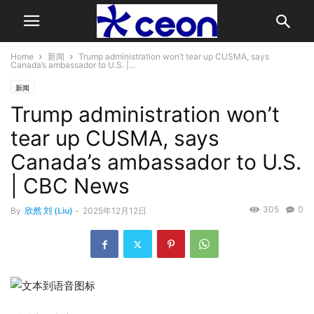
Home
新闻
Trump administration won’t tear up CUSMA, says
Canada’s ambassador to U.S. |...
新闻
Trump administration won’t
tear up CUSMA, says
Canada’s ambassador to U.S.
| CBC News
305
0
By
欣然 刘 (Liu)
-
2025年12月12日