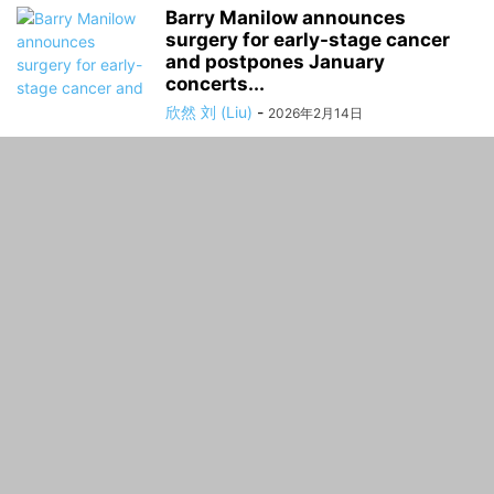
Barry Manilow announces
surgery for early-stage cancer
and postpones January
concerts...
欣然 刘 (Liu)
-
2026年2月14日
Who’s on King Charles’
Christmas guest list
欣然 刘 (Liu)
-
2025年12月23日
Russia-Ukraine war: List of key
events, day 1,398
欣然 刘 (Liu)
-
2025年12月23日