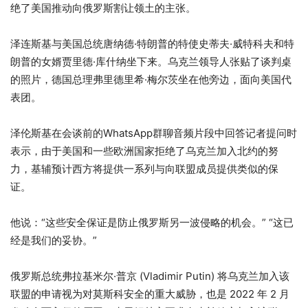
绝了美国推动向俄罗斯割让领土的主张。
泽连斯基与美国总统唐纳德·特朗普的特使史蒂夫·威特科夫和特
朗普的女婿贾里德·库什纳坐下来。乌克兰领导人张贴了谈判桌
的照片，德国总理弗里德里希·梅尔茨坐在他旁边，面向美国代
表团。
泽伦斯基在会谈前的WhatsApp群聊音频片段中回答记者提问时
表示，由于美国和一些欧洲国家拒绝了乌克兰加入北约的努
力，基辅预计西方将提供一系列与向联盟成员提供类似的保
证。
他说：“这些安全保证是防止俄罗斯另一波侵略的机会。” “这已
经是我们的妥协。”
俄罗斯总统弗拉基米尔·普京 (Vladimir Putin) 将乌克兰加入该
联盟的申请视为对莫斯科安全的重大威胁，也是 2022 年 2 月