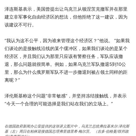
泽连斯基表示，美国曾提出让乌克兰从顿涅茨克撤军并在那里
建立非军事化自由经济区的想法，但他拒绝了这一建议，因为
该建议不可行。
“我认为这不公平，因为谁来管理这个经济区？”他说。 “如果我
们谈论的是接触线沿线的某个缓冲区，如果我们谈论的是某个
经济区，并且我们认为那里只应该有警察任务，军队应该撤
退，那么问题就很简单。例如，如果乌克兰军队撤退5到10公
里，那么为什么俄罗斯军队不进一步撤退到被占领土同样的距
离呢？”
泽伦斯基称这个问题“非常敏感”，并坚持冻结接触线，并表示
“今天一个合理的可能选择是我们站在我们的立场上。”
在德国政府新闻办公室提供的这张讲义图片中，乌克兰总统弗拉基米尔·泽伦斯
基（左）周日在柏林迎接德国总理弗里德里希·梅尔茨。
（吉多·伯格曼/联邦政