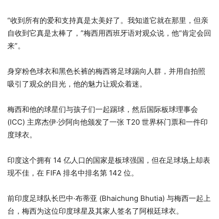
4
列
“收到所有的爱和支持真是太美好了。我知道它就在那里，但亲
项
表
自收到它真是太棒了，”梅西用西班牙语对观众说，他“肯定会回
清
末
来”。
单
尾
身穿粉色球衣和黑色长裤的梅西将足球踢向人群，并用自拍照
吸引了观众的目光，他的魅力让观众着迷。
梅西和他的球星们与孩子们一起踢球，然后国际板球理事会
(ICC) 主席杰伊·沙阿向他颁发了一张 T20 世界杯门票和一件印
度球衣。
印度这个拥有 14 亿人口的国家是板球强国，但在足球场上却表
现不佳，在 FIFA 排名中排名第 142 位。
前印度足球队长巴中·布蒂亚 (Bhaichung Bhutia) 与梅西一起上
台，梅西为这位印度球星及其家人签名了阿根廷球衣。