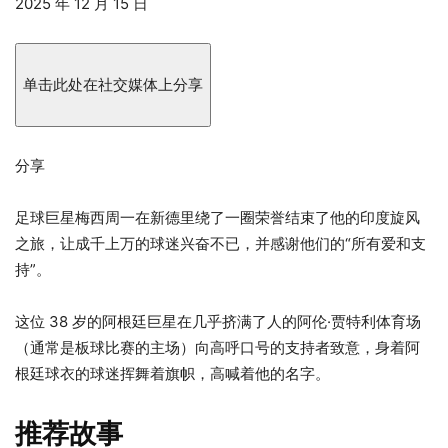
发
2025 年 12 月 15 日
布
于
2025
单击此处在社交媒体上分享
年
12
月
分享
15
日
足球巨星梅西周一在新德里绕了一圈荣誉结束了他的印度旋风
之旅，让成千上万的球迷兴奋不已，并感谢他们的“所有爱和支
持”。
这位 38 岁的阿根廷巨星在几乎挤满了人的阿伦·贾特利体育场
（通常是板球比赛的主场）向高呼口号的支持者致意，身着阿
根廷球衣的球迷挥舞着旗帜，高喊着他的名字。
推荐故事