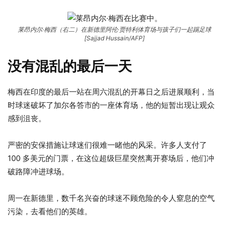
莱昂内尔·梅西（右二）在新德里阿伦·贾特利体育场与孩子们一起踢足球
[Sajjad Hussain/AFP]
没有混乱的最后一天
梅西在印度的最后一站在周六混乱的开幕日之后进展顺利，当
时球迷破坏了加尔各答市的一座体育场，他的短暂出现让观众
感到沮丧。
严密的安保措施让球迷们很难一睹他的风采。许多人支付了
100 多美元的门票，在这位超级巨星突然离开赛场后，他们冲
破路障冲进球场。
周一在新德里，数千名兴奋的球迷不顾危险的令人窒息的空气
污染，去看他们的英雄。