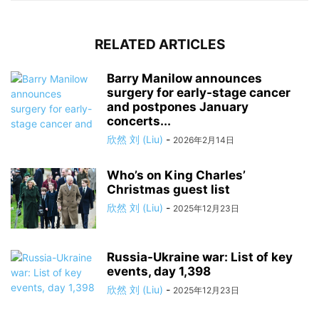
RELATED ARTICLES
Barry Manilow announces
surgery for early-stage cancer
and postpones January
concerts...
欣然 刘 (Liu)
-
2026年2月14日
Who’s on King Charles’
Christmas guest list
欣然 刘 (Liu)
-
2025年12月23日
Russia-Ukraine war: List of key
events, day 1,398
欣然 刘 (Liu)
-
2025年12月23日