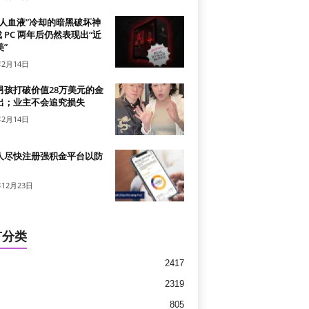
真人血液”冷却的暗黑破坏神
戏 PC 两年后仍然表现出“近
”
年2月14日
男孩打破价值28万美元的金
出；业主不会追究损失
年2月14日
人尽快注册强积金平台以防
年12月23日
有分类
2417
2319
805