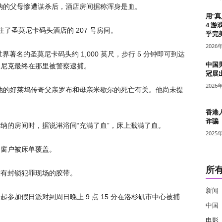
纳的父母惨遭谋杀后，酒店房间据称浑身是血。
用“
4 游
子入住了圣莫尼卡码头酒店的 207 号房间。
乎完美
2026
界著名的圣莫尼卡码头约 1,000 英尺，步行 5 分钟即可到达
中国
，尼克最终在那里被警察逮捕。
冠展
2026
他的好莱坞传奇父亲罗布和母亲米歇尔的死亡有关。他尚未提
香港
诈骗
纳的房间时，据说淋浴间“充满了血”，床上溅满了血。
2025
的窗户被床单覆盖。
所
没有封锁犯罪现场的胶带。
新闻
参加假日派对到周日晚上 9 点 15 分在洛杉矶市中心被捕
中国
电影