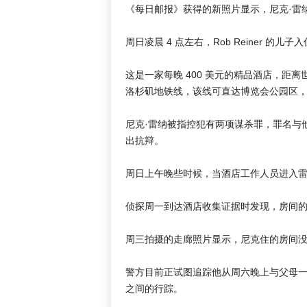
《每日邮报》获得的新照片显示，尼克·雷
周日凌晨 4 点左右，Rob Reiner 的儿
这是一家每晚 400 美元的精品酒店，距离世
洛杉矶地铁线，该线可直达博览会公园区
尼克·雷纳被指控犯有两项谋杀罪，罪名与
出抗辩。
周日上午晚些时候，当酒店工作人员进入雷
侦探周一到达酒店收集证据时发现，房间
周三拍摄的走廊照片显示，尼克住的房间
警方目前正试图追踪他从周六晚上与父母一起
之间的行踪。