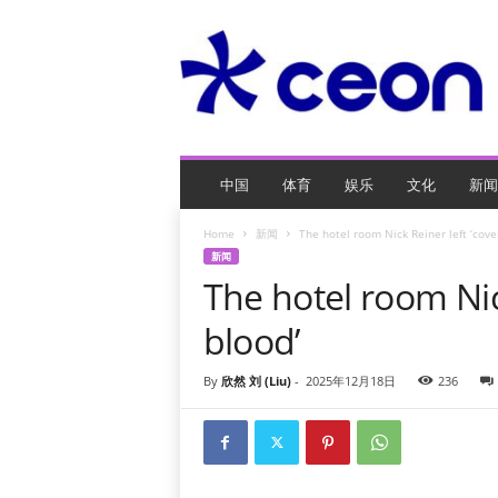
C
E
O
玩
网
页
游
戏
中国
体育
娱乐
文化
新闻
Home
新闻
The hotel room Nick Reiner left ‘cove
新闻
The hotel room Nic
blood’
By
欣然 刘 (Liu)
-
2025年12月18日
236