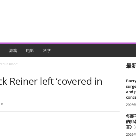
游戏
电影
科学
red in blood’
最
k Reiner left ‘covered in
Barr
surge
and 
conce
0
2026
每部
的排
宫》
2026