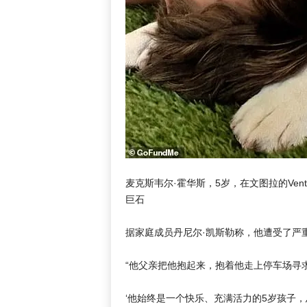
麦克斯韦尔·霍华斯，5岁，在文图拉的Vent
巨石
据家庭成员丹尼尔·凯斯勒称，他遭受了严
“他父亲把他抱起来，抱着他走上停车场寻求
‘他始终是一个快乐、充满活力的5岁孩子