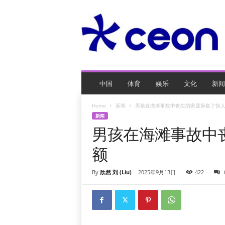
C
E
O
玩
网
页
游
戏
中国
体育
娱乐
文化
新闻
Home
新闻
男孩在海滩事故中丧生的家庭筹集了惊
新闻
男孩在海滩事故中
额
By
欣然 刘 (Liu)
-
2025年9月13日
422