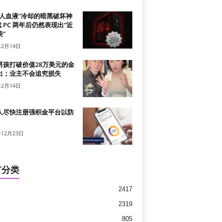
真人血液”冷却的暗黑破坏神
戏 PC 两年后仍然表现出“近
”
年2月14日
男孩打破价值28万美元的金
出；业主不会追究损失
年2月14日
人尽快注册强积金平台以防
年12月23日
有分类
2417
2319
805