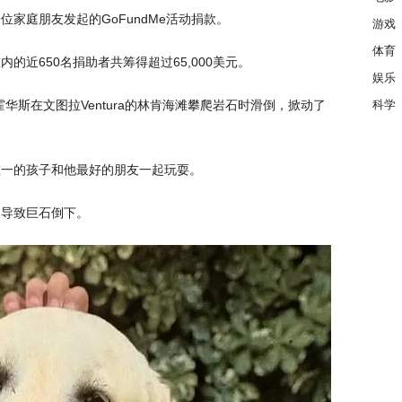
家庭朋友发起的GoFundMe活动捐款。
游戏
体育
的近650名捐助者共筹得超过65,000美元。
娱乐
华斯在文图拉Ventura的林肯海滩攀爬岩石时滑倒，掀动了
科学
唯一的孩子和他最好的朋友一起玩耍。
，导致巨石倒下。