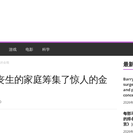
游戏
电影
科学
人的金额
最
丧生的家庭筹集了惊人的金
Barr
surge
and 
conce
0
2026
每部
的排
宫》
2026