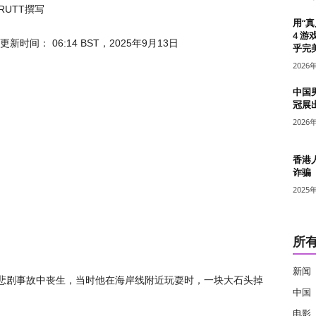
 RUTT撰写
用“
4 游
更新时间：
06:14 BST，2025年9月13日
乎完美
2026
中国
冠展
2026
香港
诈骗
2025
所
新闻
悲剧事故中丧生，当时他在海岸线附近玩耍时，一块大石头掉
中国
电影