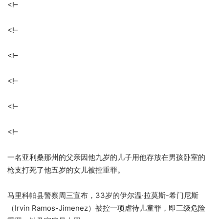
<!–
<!–
<!–
<!–
<!–
<!–
一名亚利桑那州的父亲因他九岁的儿子用他存放在男孩卧室的
枪支打死了他五岁的女儿被控重罪。
马里科帕县警察周三宣布，33岁的伊尔温·拉莫斯-希门尼斯
（Irvin Ramos-Jimenez）被控一项虐待儿童罪，即三级危险