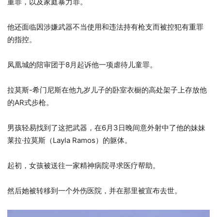
重罪，以及家庭暴力罪。
他还面临因涉嫌武器不当使用和违法持有枪支而被控犯有重罪
的指控。
凤凰城的陪审团于8月起诉他一项虐待儿童罪。
拉莫斯-希门尼斯在他九岁儿子的卧室衣橱的高处架子上存放他
的AR式步枪。
男孩轻易找到了这把武器，在6月3日晚间意外射中了他的妹妹
莱拉·拉莫斯（Layla Ramos）的躯体。
起初，女孩被送往一家精神病院寻求医疗帮助。
然后她被转移到一个外伤医院，并在那里被宣布去世。