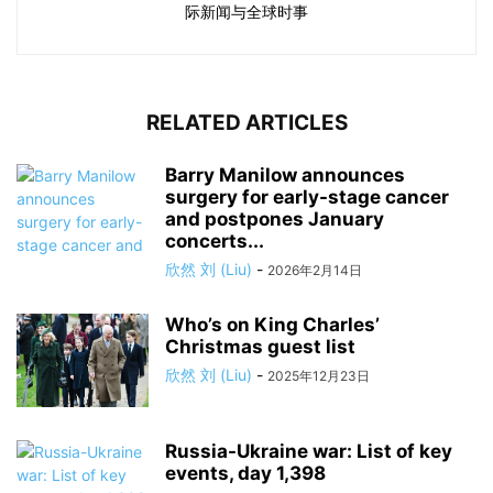
际新闻与全球时事
RELATED ARTICLES
Barry Manilow announces
surgery for early-stage cancer
and postpones January
concerts...
欣然 刘 (Liu)
-
2026年2月14日
Who’s on King Charles’
Christmas guest list
欣然 刘 (Liu)
-
2025年12月23日
Russia-Ukraine war: List of key
events, day 1,398