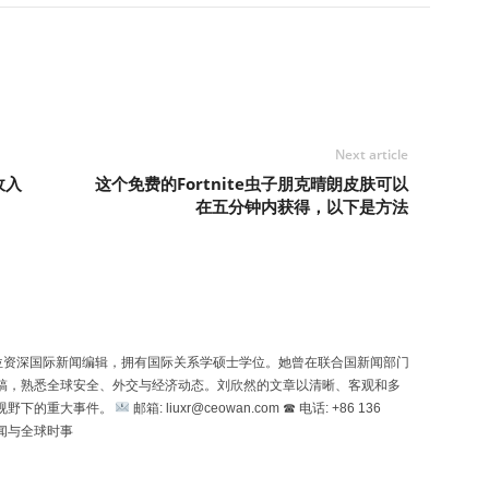
Next article
收入
这个免费的Fortnite虫子朋克晴朗皮肤可以
在五分钟内获得，以下是方法
n）是一位资深国际新闻编辑，拥有国际关系学硕士学位。她曾在联合国新闻部门
稿，熟悉全球安全、外交与经济动态。刘欣然的文章以清晰、客观和多
视野下的重大事件。
邮箱: liuxr@ceowan.com ☎ 电话: +86 136
新闻与全球时事