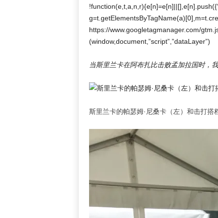
!function(e,t,a,n,r){e[n]=e[n]||[],e[n].push
g=t.getElementsByTagName(a)[0],m=t.cre
https://www.googletagmanager.com/gtm.
(window,document,”script”,”dataLayer”)
当斯里兰卡在阿布扎比击败孟加拉国时，
斯里兰卡的帕瑟姆·尼桑卡（左）和击打搭档