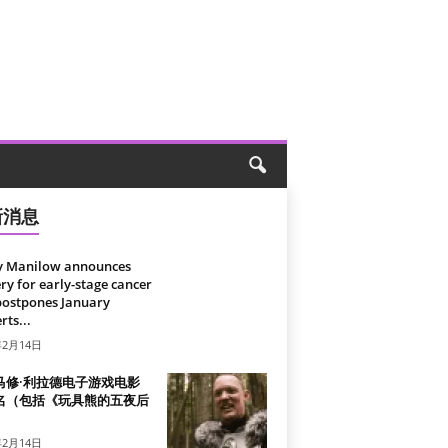
新消息
y Manilow announces
ry for early-stage cancer
postpones January
rts...
年2月14日
马修·利拉德电子游戏电影
名（包括《玩具熊的五夜后
）
年2月14日