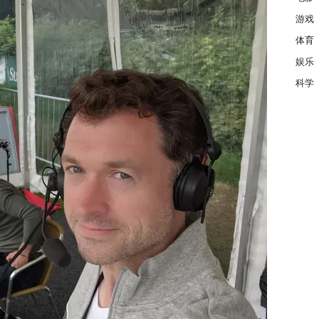
游戏
体育
娱乐
科学