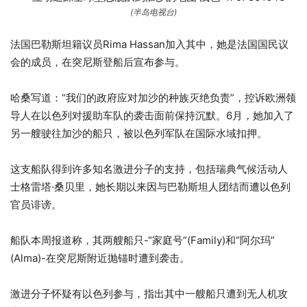
目
束
(半岛电视台)
列
法国巴勒斯坦籍议员Rima Hassan加入其中，她是法国国民议
表
会的成员，在突尼斯登船后宣布参与。
哈桑写道：“我们的政府应对加沙的种族灭绝负责”，控诉欧洲领
导人在以色列对援助车队的袭击面前保持沉默。6月，她加入了
另一艘驶往加沙的船只，被以色列军队在国际水域扣押。
这支船队得到许多知名激进分子的支持，包括瑞典气候活动人
士格雷塔·桑贝里，她长期以来因与巴勒斯坦人团结而遭以色列
官员诽谤。
船队本周报道称，其两艘船只-“家庭号”(Family)和“阿尔玛”
(Alma)-在突尼斯附近抛锚时遭到袭击。
激进分子怀疑有以色列参与，指出其中一艘船只遭到无人机攻