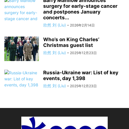
Barry Manilow announces
surgery for early-stage cancer
and postpones January
concerts...
欣然 刘 (Liu)
-
2026年2月14日
Who’s on King Charles’
Christmas guest list
欣然 刘 (Liu)
-
2025年12月23日
Russia-Ukraine war: List of key
events, day 1,398
欣然 刘 (Liu)
-
2025年12月23日