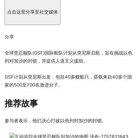
于
2025
点击这里分享至社交媒体
年
9
月
分享
13
日
全球坚忍舰队(GSF)国际船队计划从突尼斯启航，旨在挑战以色
列对加沙的封锁，并提供人道主义援助。
GSF计划从突尼斯出发，包括40多艘船只，搭载来自40多个国
家的500至700名激进分子。
推荐故事
3
列
参与者表示，他们决心打破以色列对加沙的封锁。
个
表
项
结