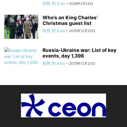
欣然 刘 (Liu)
-
2026年2月14日
Who’s on King Charles’
Christmas guest list
欣然 刘 (Liu)
-
2025年12月23日
Russia-Ukraine war: List of key
events, day 1,398
欣然 刘 (Liu)
-
2025年12月23日