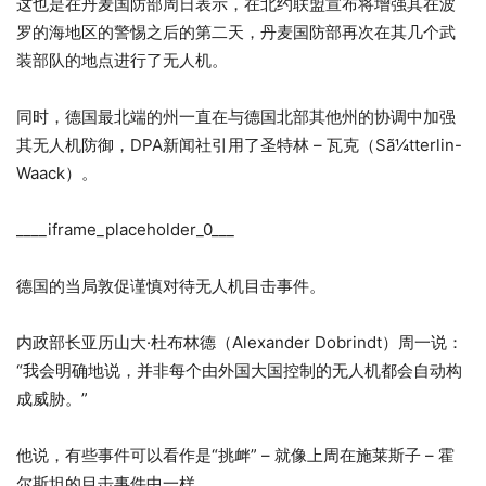
这也是在丹麦国防部周日表示，在北约联盟宣布将增强其在波
罗的海地区的警惕之后的第二天，丹麦国防部再次在其几个武
装部队的地点进行了无人机。
同时，德国最北端的州一直在与德国北部其他州的协调中加强
其无人机防御，DPA新闻社引用了圣特林 – 瓦克（Sã¼tterlin-
Waack）。
____iframe_placeholder_0___
德国的当局敦促谨慎对待无人机目击事件。
内政部长亚历山大·杜布林德（Alexander Dobrindt）周一说：
“我会明确地说，并非每个由外国大国控制的无人机都会自动构
成威胁。”
他说，有些事件可以看作是“挑衅” – 就像上周在施莱斯子 – 霍
尔斯坦的目击事件中一样。