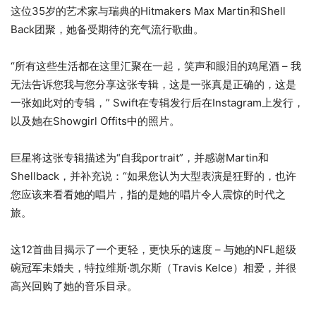
3
列
这位35岁的艺术家与瑞典的H​​itmakers Max Martin和Shell
个
表
Back团聚，她备受期待的充气流行歌曲。
项
的
目
结
“所有这些生活都在这里汇聚在一起，笑声和眼泪的鸡尾酒 – 我
列
尾
无法告诉您我与您分享这张专辑，这是一张真是正确的，这是
表
一张如此对的专辑，” Swift在专辑发行后在Instagram上发行，
以及她在Showgirl Offits中的照片。
巨星将这张专辑描述为“自我portrait”，并感谢Martin和
Shellback，并补充说：“如果您认为大型表演是狂野的，也许
您应该来看看她的唱片，指的是她的唱片令人震惊的时代之
旅。
这12首曲目揭示了一个更轻，更快乐的速度 – 与她的NFL超级
碗冠军未婚夫，特拉维斯·凯尔斯（Travis Kelce）相爱，并很
高兴回购了她的音乐目录。