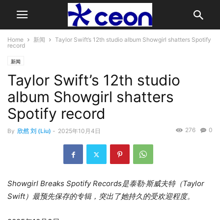
Home
新闻
Taylor Swift’s 12th studio album Showgirl shatters Spotify
record
新闻
Taylor Swift’s 12th studio
album Showgirl shatters
Spotify record
276
0
By
欣然 刘 (Liu)
-
2025年10月4日
Showgirl Breaks Spotify Records是泰勒·斯威夫特（Taylor
Swift）最预先保存的专辑，突出了她持久的受欢迎程度。