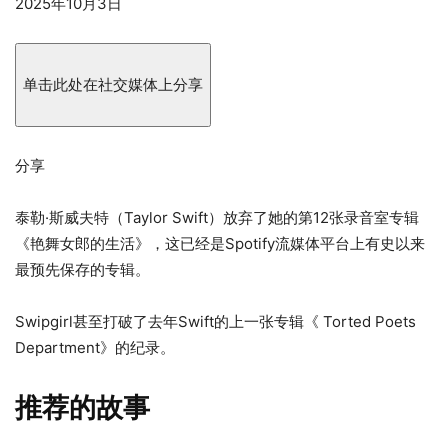
于
2025年10月3日
2025
年
10
单击此处在社交媒体上分享
月
3
日
分享
出
版
泰勒·斯威夫特（Taylor Swift）放弃了她的第12张录音室专辑
《艳舞女郎的生活》，这已经是Spotify流媒体平台上有史以来
最预先保存的专辑。
Swipgirl甚至打破了去年Swift的上一张专辑《 Torted Poets
Department》的纪录。
推荐的故事