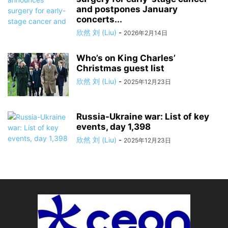
and postpones January
concerts...
欣然 刘 (Liu)
-
2026年2月14日
Who’s on King Charles’
Christmas guest list
欣然 刘 (Liu)
-
2025年12月23日
Russia-Ukraine war: List of key
events, day 1,398
欣然 刘 (Liu)
-
2025年12月23日