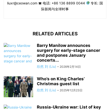
liuxr@ceowan.com ☎ 电话: +86 136 8899 0044
专长: 国
际新闻与全球时事
RELATED ARTICLES
Barry Manilow announces
surgery for early-stage cancer
and postpones January
concerts...
欣然 刘 (Liu)
-
2026年2月14日
Who’s on King Charles’
Christmas guest list
欣然 刘 (Liu)
-
2025年12月23日
Russia-Ukraine war: List of key