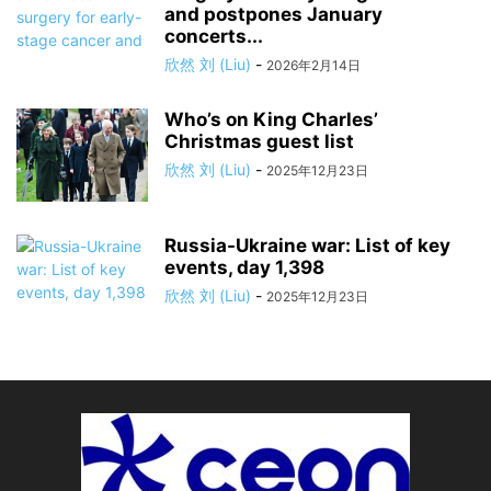
and postpones January
concerts...
欣然 刘 (Liu)
-
2026年2月14日
Who’s on King Charles’
Christmas guest list
欣然 刘 (Liu)
-
2025年12月23日
Russia-Ukraine war: List of key
events, day 1,398
欣然 刘 (Liu)
-
2025年12月23日