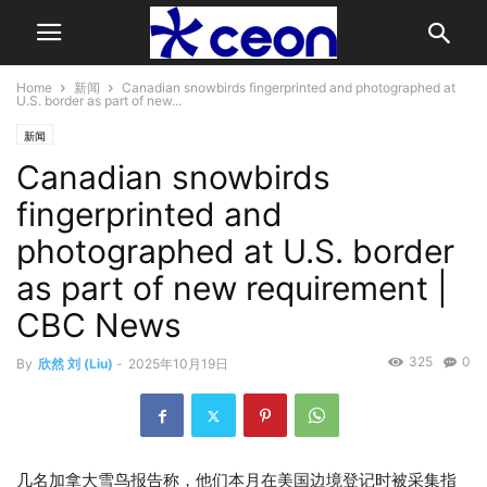
Home
新闻
Canadian snowbirds fingerprinted and photographed at
U.S. border as part of new...
新闻
Canadian snowbirds
fingerprinted and
photographed at U.S. border
as part of new requirement |
CBC News
325
0
By
欣然 刘 (Liu)
-
2025年10月19日
几名加拿大雪鸟报告称，他们本月在美国边境登记时被采集指